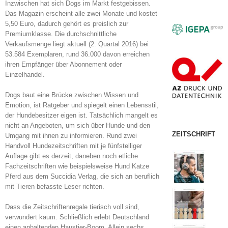
Inzwischen hat sich Dogs im Markt festgebissen.
Das Magazin erscheint alle zwei Monate und kostet
5,50 Euro, dadurch gehört es preislich zur
Premiumklasse. Die durchschnittliche
Verkaufsmenge liegt aktuell (2. Quartal 2016) bei
53.584 Exemplaren, rund 36.000 davon erreichen
ihren Empfänger über Abonnement oder
Einzelhandel.
Dogs baut eine Brücke zwischen Wissen und
Emotion, ist Ratgeber und spiegelt einen Lebensstil,
der Hundebesitzer eigen ist. Tatsächlich mangelt es
nicht an Angeboten, um sich über Hunde und den
ZEITSCHRIFT
Umgang mit ihnen zu informieren. Rund zwei
Handvoll Hundezeitschriften mit je fünfstelliger
Auflage gibt es derzeit, daneben noch etliche
Fachzeitschriften wie beispielsweise Hund Katze
Pferd aus dem Succidia Verlag, die sich an beruflich
mit Tieren befasste Leser richten.
Dass die Zeitschriftenregale tierisch voll sind,
verwundert kaum. Schließlich erlebt Deutschland
einen anhaltenden Haustier-Boom. Allein sechs