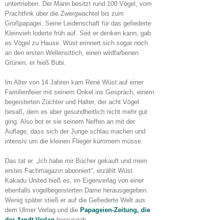
untertrieben. Der Mann besitzt rund 100 Vögel, vom
Prachtfink über die Zwergwachtel bis zum
Großpapagei. Seine Leidenschaft für das gefiederte
Kleinvieh loderte früh auf. Seit er denken kann, gab
es Vögel zu Hause. Wüst erinnert sich sogar noch
an den ersten Wellensittich, einen wildfarbenen
Grünen, er hieß Bubi.
Im Alter von 14 Jahren kam René Wüst auf einer
Familienfeier mit seinem Onkel ins Gespräch, einem
begeisterten Züchter und Halter, der acht Vögel
besaß, dem es aber gesundheitlich nicht mehr gut
ging. Also bot er sie seinem Neffen an mit der
Auflage, dass sich der Junge schlau machen und
intensiv um die kleinen Flieger kümmern müsse.
Das tat er. „Ich habe mir Bücher gekauft und mein
erstes Fachmagazin abonniert“, erzählt Wüst.
Kakadu United hieß es, im Eigenverlag von einer
ebenfalls vogelbegeisterten Dame herausgegeben.
Wenig später stieß er auf die Gefiederte Welt aus
dem Ulmer Verlag und die
Papageien-Zeitung, die
der Arndt-Verlag
herausgab.