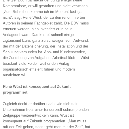
Energie. Doch da macht der Jungverleger keine
Kompromisse, er will gestalten und nicht verwalten.
„Zum Schreiben komme ich im Moment fast gar
nicht“, sagt René Wüst, der zu den renommierten
Autoren in seinem Fachgebiet zählt. Die EDV muss
erneuert werden, also investiert er in neue
Verlagssoftware. Das kostet schnell einige
zigtausend Euro, ganz zu schweigen vom Aufwand,
der mit der Datensicherung, der Installation und der
Schulung verbunden ist. Abo- und Kundenservice,
die Zuordnung von Aufgaben, Arbeitsabläufe – Wüst
beackert viele Felder, weil er den Verlag
organisatorisch effizient führen und modern
ausrichten will.
René Wüst ist konsequent auf Zukunft
programmiert
Zugleich denkt er darüber nach, wie sich sein
Unternehmen trotz einer tendenziell schrumpfenden
Zielgruppe weiterentwickeln kann. Wüst ist
konsequent auf Zukunft programmiert. „Man muss
mit der Zeit gehen, sonst geht man mit der Zeit“, hat