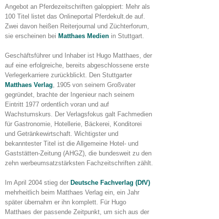
Angebot an Pferdezeitschriften galoppiert: Mehr als
100 Titel listet das Onlineportal Pferdekult.de auf.
Zwei davon heißen Reiterjournal und Züchterforum,
sie erscheinen bei
Matthaes Medien
in Stuttgart.
Geschäftsführer und Inhaber ist Hugo Matthaes, der
auf eine erfolgreiche, bereits abgeschlossene erste
Verlegerkarriere zurückblickt. Den Stuttgarter
Matthaes Verlag
, 1905 von seinem Großvater
gegründet, brachte der Ingenieur nach seinem
Eintritt 1977 ordentlich voran und auf
Wachstumskurs. Der Verlagsfokus galt Fachmedien
für Gastronomie, Hotellerie, Bäckerei, Konditorei
und Getränkewirtschaft. Wichtigster und
bekanntester Titel ist die Allgemeine Hotel- und
Gaststätten-Zeitung (AHGZ), die bundesweit zu den
zehn werbeumsatzstärksten Fachzeitschriften zählt.
Im April 2004 stieg der
Deutsche Fachverlag (DfV)
mehrheitlich beim Matthaes Verlag ein, ein Jahr
später übernahm er ihn komplett. Für Hugo
Matthaes der passende Zeitpunkt, um sich aus der