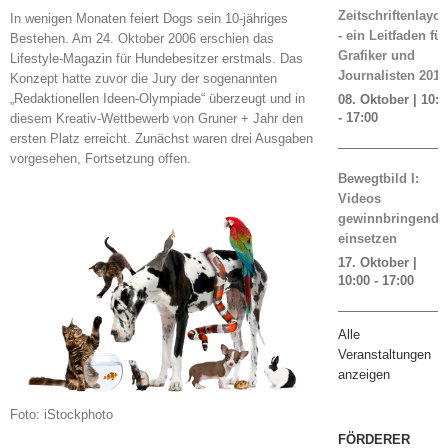
Zeitschriftenlayou
In wenigen Monaten feiert Dogs sein 10-jähriges
- ein Leitfaden für
Bestehen. Am 24. Oktober 2006 erschien das
Grafiker und
Lifestyle-Magazin für Hundebesitzer erstmals. Das
Journalisten 2019
Konzept hatte zuvor die Jury der sogenannten
„Redaktionellen Ideen-Olympiade“ überzeugt und in
08. Oktober | 10:0
-
17:00
diesem Kreativ-Wettbewerb von Gruner + Jahr den
ersten Platz erreicht. Zunächst waren drei Ausgaben
vorgesehen, Fortsetzung offen.
Bewegtbild I:
Videos
gewinnbringend
einsetzen
17. Oktober |
10:00
-
17:00
Alle
Veranstaltungen
anzeigen
Foto: iStockphoto
FÖRDERER