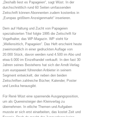
„Deshalb liest es Papageien“, sagt Wüst. In der
durchschnittlich rund 60 Seiten umfassenden
Zeitschrift können Abonnenten zudem kostenlos in
„Europas größtem Anzeigenmarkt“ inserieren.
Dem auf Haltung und Zucht von Papageien
spezialisierten Titel folgte 1995 die Zeitschrift für
Vogelhalter, das WP-Magazin. WP steht für
„Wellensittich, Papageien“. Das Heft erscheint heute
zweimonatlich in einer gedruckten Auflage von
20.000 Stück, davon werden rund 4.500 im Abo und
etwa 6.000 im Einzelhandel verkauft. In den fast 30
Jahren seines Bestehens hat sich der Arndt-Verlag
zum europaweit führenden Anbieter in seinem
Segment entwickelt, der neben den beiden
Zeitschriften zahlreiche Bücher, Kalender, Poster
und Lexika herausgibt.
Für René Wüst eine spannende Ausgangsposition,
um als Quereinsteiger den Kleinverlag zu
übernehmen. In etliche Themen und Aufgaben
musste er sich erst einarbeiten, das kostet Zeit und