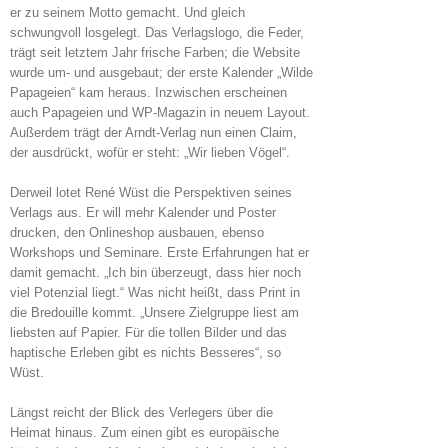
er zu seinem Motto gemacht. Und gleich
schwungvoll losgelegt. Das Verlagslogo, die Feder,
trägt seit letztem Jahr frische Farben; die Website
wurde um- und ausgebaut; der erste Kalender „Wilde
Papageien“ kam heraus. Inzwischen erscheinen
auch Papageien und WP-Magazin in neuem Layout.
Außerdem trägt der Arndt-Verlag nun einen Claim,
der ausdrückt, wofür er steht: „Wir lieben Vögel“.
Derweil lotet René Wüst die Perspektiven seines
Verlags aus. Er will mehr Kalender und Poster
drucken, den Onlineshop ausbauen, ebenso
Workshops und Seminare. Erste Erfahrungen hat er
damit gemacht. „Ich bin überzeugt, dass hier noch
viel Potenzial liegt.“ Was nicht heißt, dass Print in
die Bredouille kommt. „Unsere Zielgruppe liest am
liebsten auf Papier. Für die tollen Bilder und das
haptische Erleben gibt es nichts Besseres“, so
Wüst.
Längst reicht der Blick des Verlegers über die
Heimat hinaus. Zum einen gibt es europäische