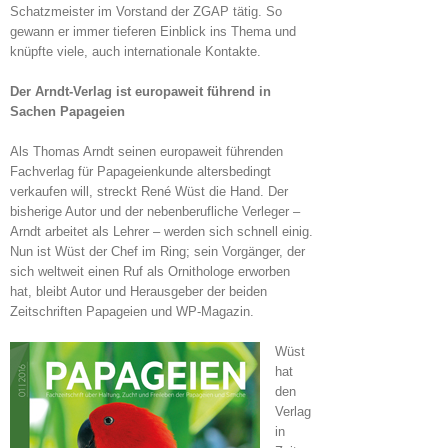
Schatzmeister im Vorstand der ZGAP tätig. So
gewann er immer tieferen Einblick ins Thema und
knüpfte viele, auch internationale Kontakte.
Der Arndt-Verlag ist europaweit führend in
Sachen Papageien
Als Thomas Arndt seinen europaweit führenden
Fachverlag für Papageienkunde altersbedingt
verkaufen will, streckt René Wüst die Hand. Der
bisherige Autor und der nebenberufliche Verleger –
Arndt arbeitet als Lehrer – werden sich schnell einig.
Nun ist Wüst der Chef im Ring; sein Vorgänger, der
sich weltweit einen Ruf als Ornithologe erworben
hat, bleibt Autor und Herausgeber der beiden
Zeitschriften Papageien und WP-Magazin.
Wüst
hat
den
Verlag
in