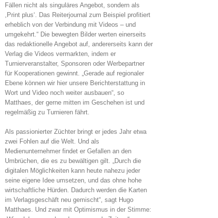
Fällen nicht als singuläres Angebot, sondern als
,Print plus‘. Das Reiterjournal zum Beispiel profitiert
erheblich von der Verbindung mit Videos – und
umgekehrt.“ Die bewegten Bilder werten einerseits
das redaktionelle Angebot auf, andererseits kann der
Verlag die Videos vermarkten, indem er
Turnierveranstalter, Sponsoren oder Werbepartner
für Kooperationen gewinnt. „Gerade auf regionaler
Ebene können wir hier unsere Berichterstattung in
Wort und Video noch weiter ausbauen“, so
Matthaes, der gerne mitten im Geschehen ist und
regelmäßig zu Turnieren fährt.
Als passionierter Züchter bringt er jedes Jahr etwa
zwei Fohlen auf die Welt. Und als
Medienunternehmer findet er Gefallen an den
Umbrüchen, die es zu bewältigen gilt. „Durch die
digitalen Möglichkeiten kann heute nahezu jeder
seine eigene Idee umsetzen, und das ohne hohe
wirtschaftliche Hürden. Dadurch werden die Karten
im Verlagsgeschäft neu gemischt“, sagt Hugo
Matthaes. Und zwar mit Optimismus in der Stimme: