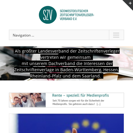
Navigation ...
Als größter Landesverband der Zeitschriftenverleger
vertreten wir gemeinsam
mit unserem Dachverband die Interessen der
Zeitschriftenverlage in Baden-Württemberg, Hessen,
Rheinland-Pfalz und dem Saarland.