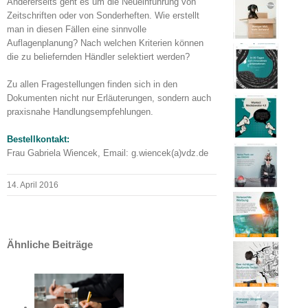
Andererseits geht es um die Neueinführung von
Zeitschriften oder von Sonderheften. Wie erstellt
man in diesen Fällen eine sinnvolle
Auflagenplanung? Nach welchen Kriterien können
die zu beliefernden Händler selektiert werden?
Zu allen Fragestellungen finden sich in den
Dokumenten nicht nur Erläuterungen, sondern auch
praxisnahe Handlungsempfehlungen.
Bestellkontakt:
Frau Gabriela Wiencek, Email: g.wiencek(a)vdz.de
14. April 2016
Ähnliche Beiträge
 SZV-