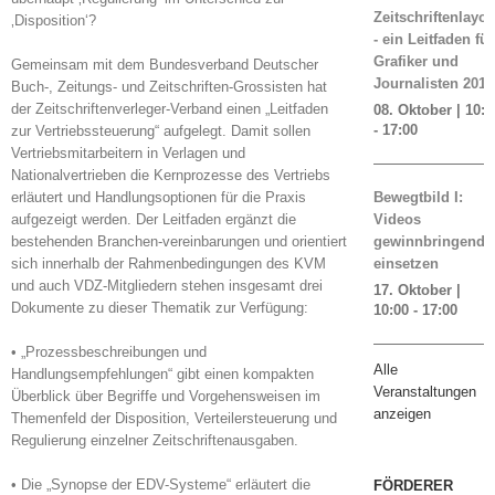
Zeitschriftenlayou
‚Disposition‘?
- ein Leitfaden für
Grafiker und
Gemeinsam mit dem Bundesverband Deutscher
Journalisten 2019
Buch-, Zeitungs- und Zeitschriften-Grossisten hat
der Zeitschriftenverleger-Verband einen „Leitfaden
08. Oktober | 10:0
-
17:00
zur Vertriebssteuerung“ aufgelegt. Damit sollen
Vertriebsmitarbeitern in Verlagen und
Nationalvertrieben die Kernprozesse des Vertriebs
erläutert und Handlungsoptionen für die Praxis
Bewegtbild I:
aufgezeigt werden. Der Leitfaden ergänzt die
Videos
bestehenden Branchen-vereinbarungen und orientiert
gewinnbringend
sich innerhalb der Rahmenbedingungen des KVM
einsetzen
und auch VDZ-Mitgliedern stehen insgesamt drei
17. Oktober |
Dokumente zu dieser Thematik zur Verfügung:
10:00
-
17:00
• „Prozessbeschreibungen und
Alle
Handlungsempfehlungen“ gibt einen kompakten
Veranstaltungen
Überblick über Begriffe und Vorgehensweisen im
anzeigen
Themenfeld der Disposition, Verteilersteuerung und
Regulierung einzelner Zeitschriftenausgaben.
• Die „Synopse der EDV-Systeme“ erläutert die
FÖRDERER