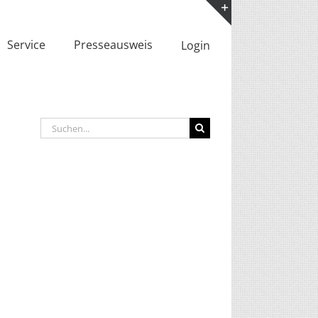
Toggle
Service
Presseausweis
Login
Sliding
Bar
Area
Suche
nach: