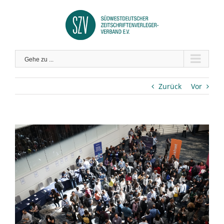
Zum
Inhalt
springen
Gehe zu ...
Zurück
Vor
Zeige
grösseres
Bild