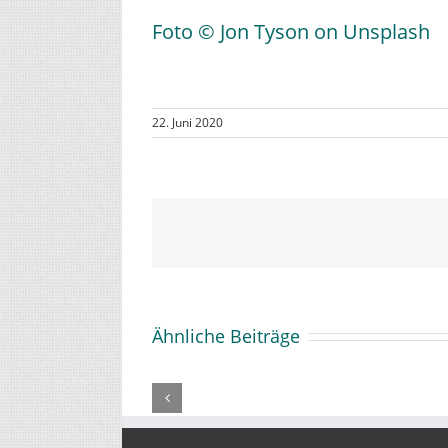
Foto © Jon Tyson on Unsplash
22. Juni 2020
Ähnliche Beiträge
Zeitschriften
SZV-
und
Mitgl
Zeitungen:
KLA
Verschiebung
und