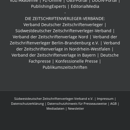
VDZ-Akademie | PZ-Online | OBS-Portal | DUON-Portal |
PublishingExperts | EditorialMedia
-
DIE ZEITSCHRIFTENVERLEGER-VERBÄNDE:
Verband Deutscher Zeitschriftenverleger |
Südwestdeutscher Zeitschriftenverleger-Verband
|
Verband der Zeitschriftenverlage Nord | Verband der
Zeitschriftenverleger Berlin-Brandenburg e.V. | Verband
der Zeitschriftenverlage in Nordrhein-Westfalen |
Verband der Zeitschriftenverlage in Bayern | Deutsche
Fachpresse | Konfessionelle Presse |
Publikumszeitschriften
Südwestdeutscher Zeitschriftenverleger-Verband e.V. |
Impressum
|
Datenschutzerklärung
|
Datenschutzhinweis für Presseausweise
|
AGB
|
Mediadaten
| Newsletter
Facebook