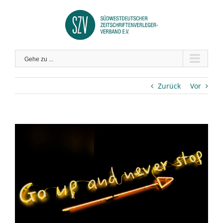
Zum
Inhalt
springen
Gehe zu ...
Zurück
Vor
Zeige
grösseres
Bild