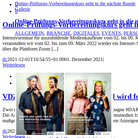
Online-Prüfungs-Vorbereitungskurs geht in die nächste Runde

Gallerie

Online-Prüfungs-Vorbereitungskurs geht in die 
Online-Prüfungs-Vorbereitungskurs geht i
ALLGEMEIN
,
BRANCHE
,
DIGITALES
,
EVENTS
,
PERS
Intensivseminar für auszubildende Medienkaufleute vom 02. bis 0
veranstalten wir vom 02. bis zum 09. März 2022 wieder ein Intensiv-
über die Plattform Zoom [...]
ifc
2021-12-01T16:54:55+01:00
01. Dezember 2021
|
Weiterlesen


VDZ-Kampagne für Publikumstitel wird fo
Zwei neue Anzeigenmotive der Gattungsmarketing-Kampagne #D
Die Anzeigenkampagne wird damit in Fach- und Publikumsmedien for
maßgeblicher Teil der Editorial Media-Aktivitäten gestartete A
ifc
2021-11-22T17:43:41+01:00
22. November 2021
|
Weiterlesen