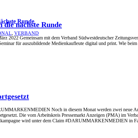
nächste Runde
n die nächste Runde
ONAL
,
VERBAND
9. März 2022 Gemeinsam mit dem Verband Südwestdeutscher Zeitungsv
Seminar für auszubildende Medienkaufleute digital und print. Wie beim
rtgesetzt
ARUMMARKENMEDIEN Noch in diesem Monat werden zwei neue Anze
tgesetzt. Die vom Arbeitskreis Pressemarkt Anzeigen (PMA) im Verban
nzeigenkampagne wird unter dem Claim #DARUMMARKENMEDIEN in Fach