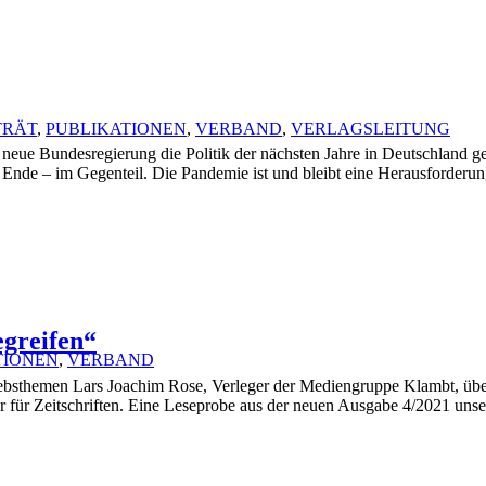
TRÄT
,
PUBLIKATIONEN
,
VERBAND
,
VERLAGSLEITUNG
 neue Bundesregierung die Politik der nächsten Jahre in Deutschland ge
n Ende – im Gegenteil. Die Pandemie ist und bleibt eine Herausforderung
egreifen“
TIONEN
,
VERBAND
iebsthemen Lars Joachim Rose, Verleger der Mediengruppe Klambt, über
r für Zeitschriften. Eine Leseprobe aus der neuen Ausgabe 4/2021 un