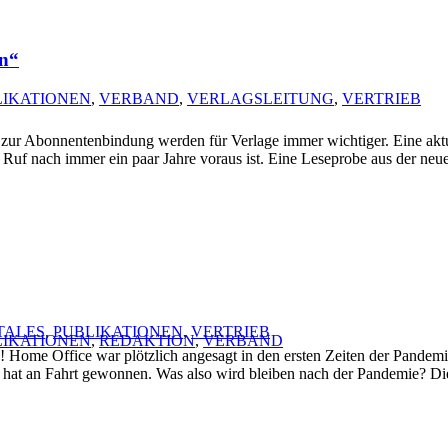
en“
LIKATIONEN
,
VERBAND
,
VERLAGSLEITUNG
,
VERTRIEB
ien zur Abonnentenbindung werden für Verlage immer wichtiger. Eine ak
Ruf nach immer ein paar Jahre voraus ist. Eine Leseprobe aus der neue
TALES
,
PUBLIKATIONEN
,
VERTRIEB
LIKATIONEN
,
REDAKTION
,
VERBAND
! Home Office war plötzlich angesagt in den ersten Zeiten der Pande
 hat an Fahrt gewonnen. Was also wird bleiben nach der Pandemie? Diese