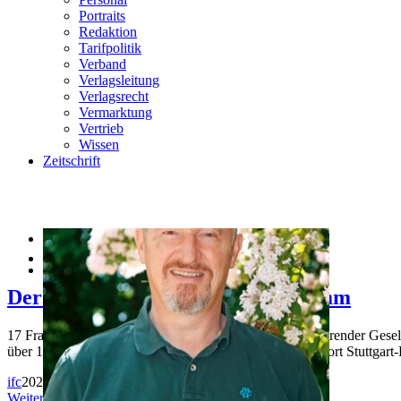
Portraits
Redaktion
Tarifpolitik
Verband
Verlagsleitung
Verlagsrecht
Vermarktung
Vertrieb
Wissen
Zeitschrift


Bildung
Der Apfel fällt nicht weit vom Stamm
17 Fragen an Matthias Ulmer, Verleger und Geschäftsführender Gesells
über 150jährigen Familientradition. Verwurzelt am Standort Stuttgart-
Medienkaufmann/-frau Digital & Print
ifc
2022-01-11T15:48:00+01:00
27. Dezember 2021
|
Volontärskurs Publishing
Weiterlesen