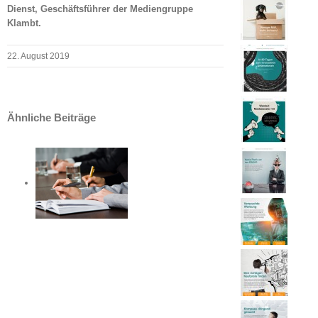
Dienst, Geschäftsführer der Mediengruppe
Klambt.
22. August 2019
Ähnliche Beiträge
 SZV-
rversammlung
eits
Uhr
Journalisten
als
Intrapreneure
St-