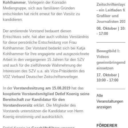
Kohlhammer
, Verlegerin der Konradin
Zeitschriftenlayou
Mediengruppe, sich aus familiären Gründen
- ein Leitfaden für
entschieden hat nicht erneut für den Vorsitz zu
Grafiker und
kandidieren.
Journalisten 2019
08. Oktober | 10:0
Der amtierende Vorstand bedauert diesen
-
17:00
Entschluss sehr, hat aber auch vollstes Verständnis
für diese persönliche Entscheidung von Frau
Kohlhammer. Der Vorstand bedankt sich bei Katja
Bewegtbild I:
Kohlhammer für Ihre engagierte und ausgezeichnete
Videos
Arbeit in den vergangenen 15 Jahren für den SZV
gewinnbringend
und auch für die zielführende Wahrnehmung der
einsetzen
Interessen des SZV u.a. als Vize-Präsidentin des
17. Oktober |
VDZ Verband Deutscher Zeitschriftenverleger.
10:00
-
17:00
In der
Vorstandssitzung am 15.08.2019
hat das
kooptierte Vorstandsmitglied Detlef Koenig seine
Alle
Bereitschaft zur Kandidatur für den
Veranstaltungen
Vorstandsvorsitz
erklärt. Die Mitglieder des
anzeigen
Vorstands unterstützen die Kandidatur von Herrn
Koenig einstimmig und ausdrücklich.
FÖRDERER