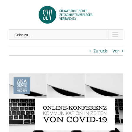
Zum
Inhalt
springen
Gehe zu ...
Zurück
Vor
Zeige
grösseres
Bild