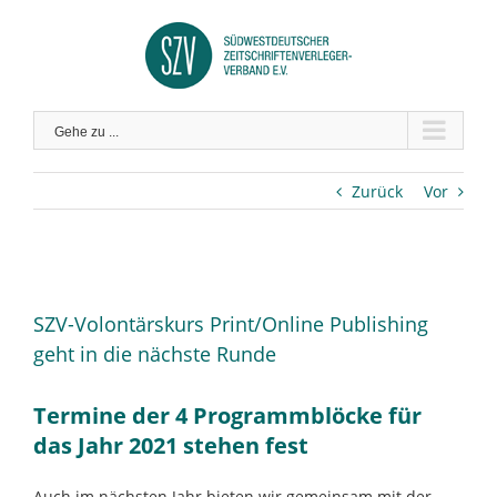
Zum
Inhalt
springen
Gehe zu ...
Zurück
Vor
Zeige
grösseres
SZV-Volontärskurs Print/Online Publishing
Bild
geht in die nächste Runde
Termine der 4 Programmblöcke für
das Jahr 2021 stehen fest
Auch im nächsten Jahr bieten wir gemeinsam mit der