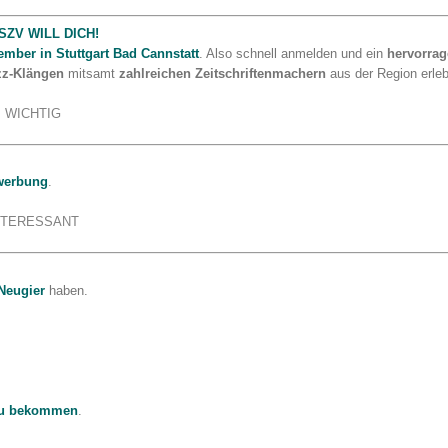
SZV WILL DICH!
mber in Stuttgart Bad Cannstatt
. Also schnell anmelden und ein
hervorra
z-Klängen
mitsamt
zahlreichen Zeitschriftenmachern
aus der Region erle
WICHTIG
werbung
.
NTERESSANT
 Neugier
haben.
 zu bekommen
.