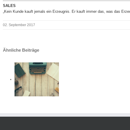
SALES
„Kein Kunde kauft jemals ein Erzeugnis. Er kauft immer das, was das Erzeu
02. September 2017
Ähnliche Beiträge
ter
9
ter
9