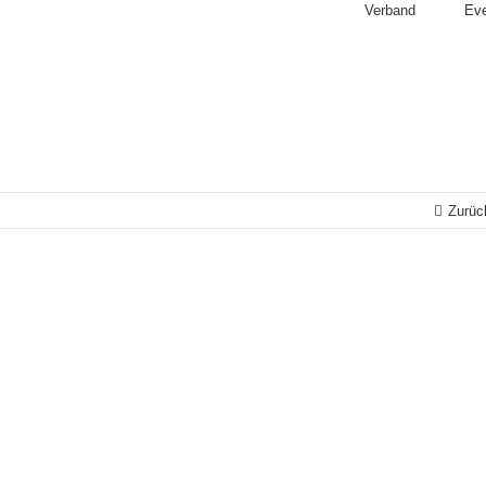
Verband
Ev
Zurüc