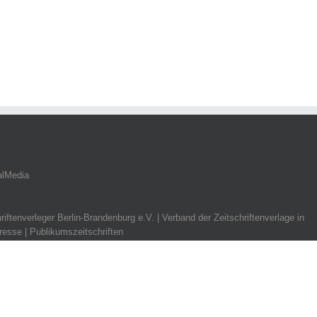
alMedia
riftenverleger Berlin-Brandenburg e.V. | Verband der Zeitschriftenverlage in
resse | Publikumszeitschriften
ausweise
|
AGB
|
Mediadaten
| Newsletter