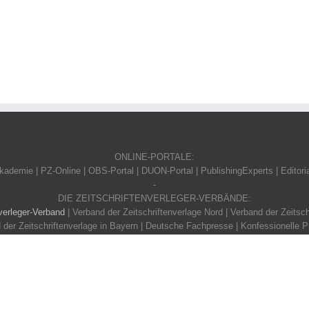
ONLINE-PORTALE:
ademie | PZ-Online | OBS-Portal | DUON-Portal | PublishingExperts | Editori
-
DIE ZEITSCHRIFTENVERLEGER-VERBÄNDE:
verleger-Verband
| Verband der Zeitschriftenverlage Nord | Verband der Zeitsch
 der Zeitschriftenverlage in Bayern | Deutsche Fachpresse | Konfessionelle P
Verband e.V. |
Impressum
|
Datenschutzerklärung
|
Datenschutzhinweis für Presse