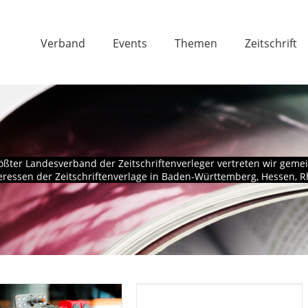
Verband
Events
Themen
Zeitschrift
ößter Landesverband der Zeitschriftenverleger vertreten wir ge
ressen der Zeitschriftenverlage in Baden-Württemberg, Hessen, 
Redaktionsarbeit an
verschiedenen Standorten