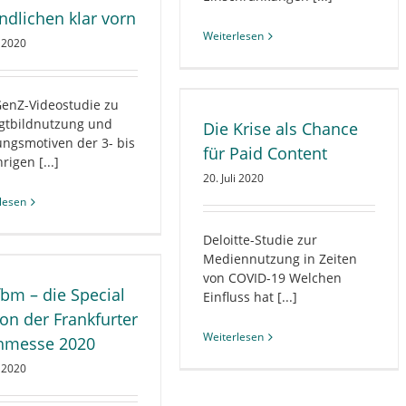
ndlichen klar vorn
Weiterlesen
i 2020
Die Krise als Chance für Paid
Content
enZ-Videostudie zu
ALLGEMEIN
BRANCHE
gtbildnutzung und
Die Krise als Chance
CORONAVIRUS
DIGITALES
ngsmotiven der 3- bis
VERTRIEB
für Paid Content
rigen [...]
20. Juli 2020
lesen
Deloitte-Studie zur
Mediennutzung in Zeiten
von COVID-19 Welchen
bm – die Special
Einfluss hat [...]
ion der Frankfurter
Weiterlesen
hmesse 2020
i 2020