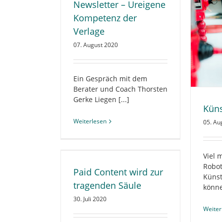
AL
Newsletter – Ureigene
ANCHE
DIGITALES
Kompetenz der
UNG
VERTRIEB
Verlage
Künstliche Intelligenz
07. August 2020
ALLGEMEIN
BRANCHE
DIGITALES
REDAKTION
WISSEN
Ein Gespräch mit dem
Berater und Coach Thorsten
Gerke Liegen [...]
Küns
Weiterlesen
05. Au
rd zur tragenden
Viel 
ule
17 
Robot
ANCHE
DIGITALES
Paid Content wird zur
AL
Künst
TRIEB
tragenden Säule
könne
30. Juli 2020
Weiter