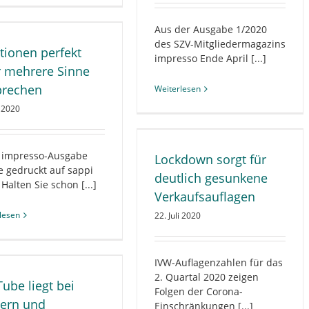
Aus der Ausgabe 1/2020
des SZV-Mitgliedermagazins
ionen perfekt
impresso Ende April [...]
 mehrere Sinne
prechen
Weiterlesen
i 2020
Lockdown sorgt für deutlich
esunkene Verkaufsauflagen
ALLGEMEIN
BRANCHE
 impresso-Ausgabe
Lockdown sorgt für
CORONAVIRUS
VERTRIEB
 gedruckt auf sappi
deutlich gesunkene
Halten Sie schon [...]
Verkaufsauflagen
lesen
22. Juli 2020
IVW-Auflagenzahlen für das
2. Quartal 2020 zeigen
ube liegt bei
Folgen der Corona-
ern und
Einschränkungen [...]