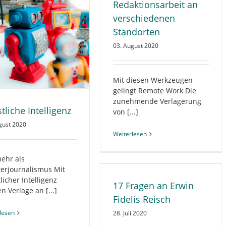
LGEMEIN
BRANCHE
DIGITALES
Redaktionsarbeit an
PERSONAL
REDAKTION
verschiedenen
Standorten
03. August 2020
Mit diesen Werkzeugen
gelingt Remote Work Die
zunehmende Verlagerung
tliche Intelligenz
von [...]
gust 2020
Weiterlesen
mehr als
Fragen an Erwin Fidelis Reisch
erjournalismus Mit
LGEMEIN
AUS DEN VERLAGEN
licher Intelligenz
17 Fragen an Erwin
PORTRÄT
VERLAGSLEITUNG
n Verlage an [...]
Fidelis Reisch
lesen
28. Juli 2020