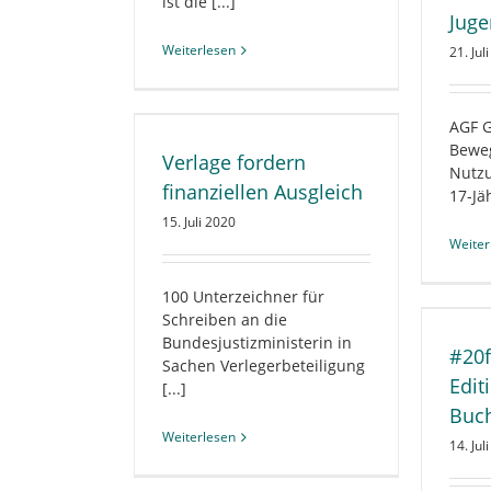
ist die [...]
Juge
Weiterlesen
21. Jul
rn finanziellen
leich
AGF G
S DEN VERLAGEN
Bewe
Verlage fordern
EDIENPOLITIK
Nutzu
GSRECHT
finanziellen Ausgleich
17-Jäh
15. Juli 2020
Weiter
#20fbm – die Special Edition der
100 Unterzeichner für
Frankfurter Buchmesse 2020
Schreiben an die
ALLGEMEIN
BRANCHE
Bundesjustizministerin in
#20f
CORONAVIRUS
DIGITALES
Sachen Verlegerbeteiligung
EVENTS
Edit
[...]
Buc
Weiterlesen
14. Jul