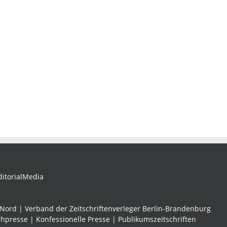
ditorialMedia
 Nord | Verband der Zeitschriftenverleger Berlin-Brandenburg
chpresse | Konfessionelle Presse | Publikumszeitschriften