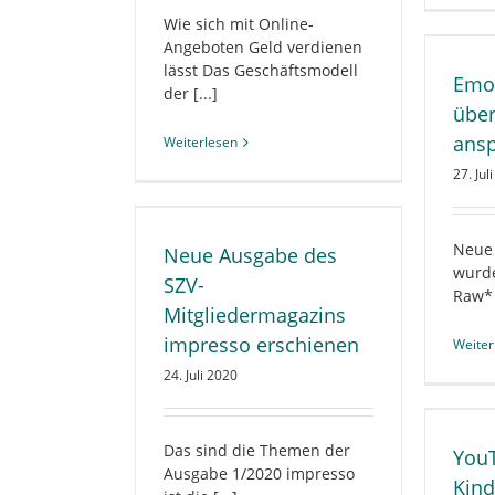
Wie sich mit Online-
Emotionen perfekt über
Angeboten Geld verdienen
mehrere Sinne ansprechen
lässt Das Geschäftsmodell
ALLGEMEIN
HERSTELLUNG
Emot
der [...]
PUBLIKATIONEN
WISSEN
über
ans
Weiterlesen
27. Jul
be des SZV-
azins impresso
g
hienen
MEDIENPOLITIK
Neue
Neue Ausgabe des
BLIKATIONEN
wurde
SZV-
RBAND
VERTRIEB
Raw* 
Mitgliedermagazins
impresso erschienen
Weiter
24. Juli 2020
YouTube liegt bei Kindern und
Jugendlichen klar vorn
ALLGEMEIN
BRANCHE
DIGITALES
Das sind die Themen der
YouT
WISSEN
Ausgabe 1/2020 impresso
Kind