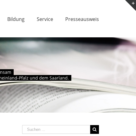
Bildung
Service
Presseausweis
meinsam
Rheinland-Pfalz und dem Saarland.
Suche
nach: