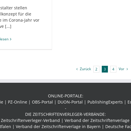
stalter stellen
alkonzept für die
 im Corona-Jahr vor
ve [...]
lesen
Zurück
Vor
2
3
4
ONLINE-PORTALE:
 | PZ-Online | OBS-Portal | DUON-Portal | PublishingExperts | E
-
DIE ZEITSCHRIFTENVERLEGER-VERBÄNDE:
Zeitschriftenverleger-Verband
| Verband der Zeitschriftenverlage
tfalen | Verband der Zeitschriftenverlage in Bayern | Deutsche Fa