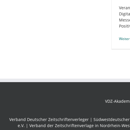
Veran
Digit
Messe
Positi
Weiter
VDZ-Akademie
Verband Deutscher Zeitschriftenverleger |
Südwestdeutscher 
e.V. | Verband der Zeitschriftenverlage in Nordrhein-Wes