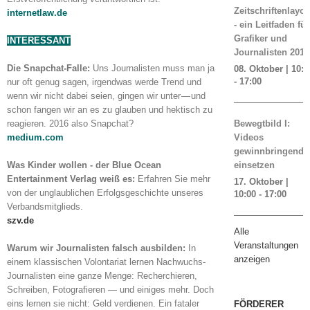
Zeitschriftenlayou
internetlaw.de
- ein Leitfaden für
Grafiker und
INTERESSANT
Journalisten 2019
Die Snapchat-Falle:
Uns Journalisten muss man ja
08. Oktober | 10:0
-
17:00
nur oft genug sagen, irgendwas werde Trend und
wenn wir nicht dabei seien, gingen wir unter — und
schon fangen wir an es zu glauben und hektisch zu
reagieren. 2016 also Snapchat?
Bewegtbild I:
medium.com
Videos
gewinnbringend
Was Kinder wollen - der Blue Ocean
einsetzen
Entertainment Verlag weiß es:
Erfahren Sie mehr
17. Oktober |
von der unglaublichen Erfolgsgeschichte unseres
10:00
-
17:00
Verbandsmitglieds.
szv.de
Alle
Veranstaltungen
Warum wir Journalisten falsch ausbilden:
In
anzeigen
einem klassischen Volontariat lernen Nachwuchs-
Journalisten eine ganze Menge: Recherchieren,
Schreiben, Fotografieren — und einiges mehr. Doch
eins lernen sie nicht: Geld verdienen. Ein fataler
FÖRDERER