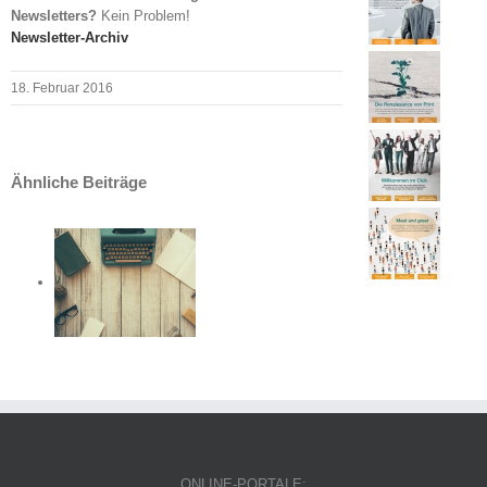
Newsletters?
Kein Problem!
Newsletter-Archiv
18. Februar 2016
Ähnliche Beiträge
etter
019
etter
019
ONLINE-PORTALE: