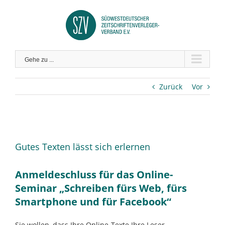
Zum
Inhalt
springen
Gehe zu ...
Zurück
Vor
Zeige
grösseres
Gutes Texten lässt sich erlernen
Bild
Anmeldeschluss für das Online-
Seminar „Schreiben fürs Web, fürs
Smartphone und für Facebook“
Sie wollen, dass Ihre Online-Texte Ihre Leser