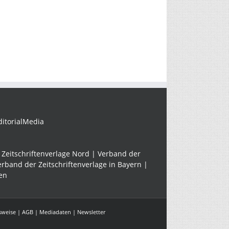
Wie
sieht
die
Werbung
nach
Corona
ditorialMedia
aus?
Zeitschriftenverlage Nord | Verband der
erband der Zeitschriftenverlage in Bayern |
en
sweise
|
AGB
|
Mediadaten
| Newsletter