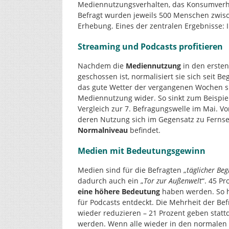
Mediennutzungsverhalten, das Konsumverha
Befragt wurden jeweils 500 Menschen zwisch
Erhebung. Eines der zentralen Ergebnisse: 
Streaming und Podcasts profitieren
Nachdem die
Mediennutzung
in den erste
geschossen ist, normalisiert sie sich seit 
das gute Wetter der vergangenen Wochen sp
Mediennutzung wider. So sinkt zum Beispi
Vergleich zur 7. Befragungswelle im Mai. V
deren Nutzung sich im Gegensatz zu Fernse
Normalniveau
befindet.
Medien mit Bedeutungsgewinn
Medien sind für die Befragten „
täglicher Beg
dadurch auch ein „
Tor zur Außenwelt
“. 45 P
eine höhere Bedeutung
haben werden. So h
für Podcasts entdeckt. Die Mehrheit der Be
wieder reduzieren – 21 Prozent geben stattd
werden. Wenn alle wieder in den normalen 