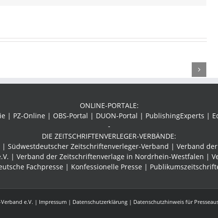
Welche
Der
bm
Bedeutung
Buchmesse-
hat
Guide
das
–
eller
Layout
Konferenzen,
für
Fachtalks
ale
ONLINE-PORTALE:
ein
und
e
 | PZ-Online | OBS-Portal | DUON-Portal | PublishingExperts | E
erfolgreiches
Networking
n
-
Medium?
online
DIE ZEITSCHRIFTENVERLEGER-VERBÄNDE:
r |
Südwestdeutscher Zeitschriftenverleger-Verband
| Verband der 
.V. | Verband der Zeitschriftenverlage in Nordrhein-Westfalen | V
eutsche Fachpresse | Konfessionelle Presse | Publikumszeitschrift
-Verband e.V. |
Impressum
|
Datenschutzerklärung
|
Datenschutzhinweis für Presseau