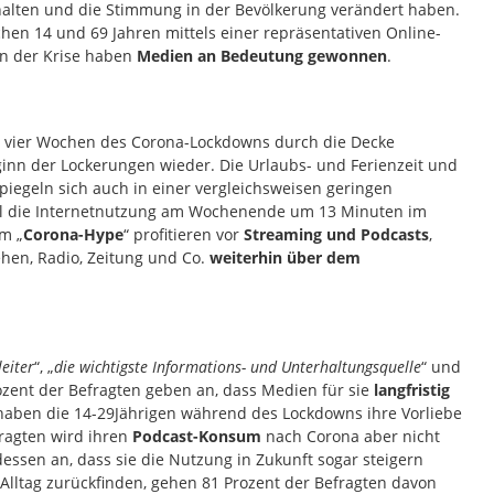
lten und die Stimmung in der Bevölkerung verändert haben.
en 14 und 69 Jahren mittels einer repräsentativen Online-
In der Krise haben
Medien an Bedeutung gewonnen
.
n vier Wochen des Corona-Lockdowns durch die Decke
Beginn der Lockerungen wieder. Die Urlaubs- und Ferienzeit und
iegeln sich auch in einer vergleichsweisen geringen
el die Internetnutzung am Wochenende um 13 Minuten im
om „
Corona-Hype
“ profitieren vor
Streaming und Podcasts
,
hen, Radio, Zeitung und Co.
weiterhin über dem
leiter
“, „
die wichtigste Informations- und Unterhaltungsquelle
“ und
rozent der Befragten geben an, dass Medien für sie
langfristig
aben die 14-29Jährigen während des Lockdowns ihre Vorliebe
fragten wird ihren
Podcast-Konsum
nach Corona aber nicht
essen an, dass sie die Nutzung in Zukunft sogar steigern
Alltag zurückfinden, gehen 81 Prozent der Befragten davon