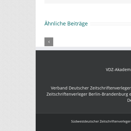
Ähnliche Beiträge
#20f
Aktualisiertes
–
Merkblatt
als
zur
Ausst
MwSt-
neue
Senkung
digit
liegt
Weg
VDZ-Akademie
vor
gehe
Verband Deutscher Zeitschriftenverlege
Zeitschriftenverleger Berlin-Brandenburg e
D
Südwestdeutscher Zeitschriftenverleger