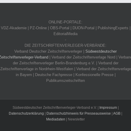
„angemessen“
vergüten?
ONLINE-PORTALE:
VDZ-Akademie | PZ-Online | OBS-Portal | DUON-Portal | PublishingExperts |
Informantenschutz
EditorialMedia
-
DIE ZEITSCHRIFTENVERLEGER-VERBÄNDE:
Journalisten
Verband Deutscher Zeitschriftenverleger |
Südwestdeutscher
als
Zeitschriftenverleger-Verband
| Verband der Zeitschriftenverlage Nord | Verban
Intrapreneure
der Zeitschriftenverleger Berlin-Brandenburg e.V. | Verband der
Zeitschriftenverlage in Nordrhein-Westfalen | Verband der Zeitschriftenverlage
in Bayern | Deutsche Fachpresse | Konfessionelle Presse |
Publikumszeitschriften
 SZV-
skurs
line
ing
2019
Südwestdeutscher Zeitschriftenverleger-Verband e.V. |
Impressum
|
Datenschutzerklärung
|
Datenschutzhinweis für Presseausweise
|
AGB
|
Mediadaten
| Newsletter
Facebook