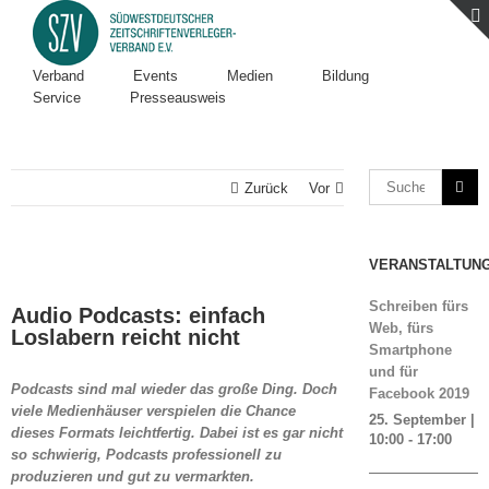
Verband
Events
Medien
Bildung
Service
Presseausweis
Zurück
Vor
VERANSTALTUN
Zeige
grösseres
Schreiben fürs
Audio Podcasts: einfach
Bild
Web, fürs
Loslabern reicht nicht
Smartphone
und für
Podcasts sind mal wieder das große Ding. Doch
Facebook 2019
viele Medienhäuser verspielen die Chance
25. September |
dieses Formats leichtfertig. Dabei ist es gar nicht
10:00
-
17:00
so schwierig, Podcasts professionell zu
produzieren und gut zu vermarkten.