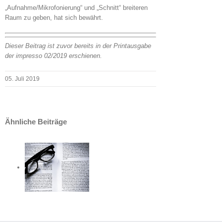
„Aufnahme/Mikrofonierung“ und „Schnitt“ breiteren
Raum zu geben, hat sich bewährt.
Dieser Beitrag ist zuvor bereits in der Printausgabe
der impresso 02/2019 erschienen.
05. Juli 2019
Ähnliche Beiträge
 ihr
el fit
etz
Freie
Mitarbeiter
-
wie