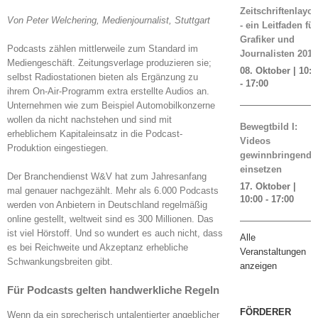
Zeitschriftenlayou
Von Peter Welchering, Medienjournalist, Stuttgart
- ein Leitfaden für
Grafiker und
Podcasts zählen mittlerweile zum Standard im
Journalisten 2019
Mediengeschäft. Zeitungsverlage produzieren sie;
08. Oktober | 10:0
selbst Radiostationen bieten als Ergänzung zu
-
17:00
ihrem On-Air-Programm extra erstellte Audios an.
Unternehmen wie zum Beispiel Automobilkonzerne
wollen da nicht nachstehen und sind mit
Bewegtbild I:
erheblichem Kapitaleinsatz in die Podcast-
Videos
Produktion eingestiegen.
gewinnbringend
einsetzen
Der Branchendienst W&V hat zum Jahresanfang
17. Oktober |
mal genauer nachgezählt. Mehr als 6.000 Podcasts
10:00
-
17:00
werden von Anbietern in Deutschland regelmäßig
online gestellt, weltweit sind es 300 Millionen. Das
ist viel Hörstoff. Und so wundert es auch nicht, dass
Alle
es bei Reichweite und Akzeptanz erhebliche
Veranstaltungen
Schwankungsbreiten gibt.
anzeigen
Für Podcasts gelten handwerkliche Regeln
FÖRDERER
Wenn da ein sprecherisch untalentierter angeblicher