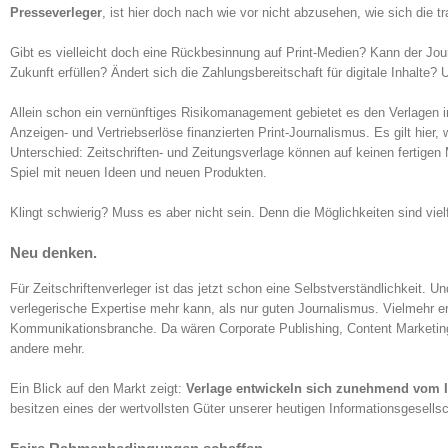
Presseverleger
, ist hier doch nach wie vor nicht abzusehen, wie sich die 
Gibt es vielleicht doch eine Rückbesinnung auf Print-Medien? Kann der Jour
Zukunft erfüllen? Ändert sich die Zahlungsbereitschaft für digitale Inhalte?
Allein schon ein vernünftiges Risikomanagement gebietet es den Verlagen in
Anzeigen- und Vertriebserlöse finanzierten Print-Journalismus. Es gilt hier
Unterschied: Zeitschriften- und Zeitungsverlage können auf keinen fertigen 
Spiel mit neuen Ideen und neuen Produkten.
Klingt schwierig? Muss es aber nicht sein. Denn die Möglichkeiten sind vielf
Neu denken.
Für Zeitschriftenverleger ist das jetzt schon eine Selbstverständlichkeit. U
verlegerische Expertise mehr kann, als nur guten Journalismus. Vielmehr e
Kommunikationsbranche. Da wären Corporate Publishing, Content Marketing
andere mehr.
Ein Blick auf den Markt zeigt:
Verlage entwickeln sich zunehmend vom I
besitzen eines der wertvollsten Güter unserer heutigen Informationsgesell