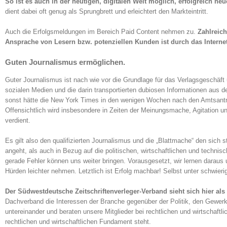
So ist es auch in der heutigen, digitalen Welt möglich, erfolgreich ne
dient dabei oft genug als Sprungbrett und erleichtert den Markteintritt.
Auch die Erfolgsmeldungen im Bereich Paid Content nehmen zu.
Zahlreich
Ansprache von Lesern bzw. potenziellen Kunden ist durch das Internet
Guten Journalismus ermöglichen.
Guter Journalismus ist nach wie vor die Grundlage für das Verlagsgeschä
sozialen Medien und die darin transportierten dubiosen Informationen aus d
sonst hätte die New York Times in den wenigen Wochen nach den Amtsantr
Offensichtlich wird insbesondere in Zeiten der Meinungsmache, Agitation 
verdient.
Es gilt also den qualifizierten Journalismus und die „Blattmache“ den si
angeht, als auch in Bezug auf die politischen, wirtschaftlichen und techn
gerade Fehler können uns weiter bringen. Vorausgesetzt, wir lernen darau
Hürden leichter nehmen. Letztlich ist Erfolg machbar! Selbst unter schwier
Der Südwestdeutsche Zeitschriftenverleger-Verband sieht sich hier als
Dachverband die Interessen der Branche gegenüber der Politik, den Gewerks
untereinander und beraten unsere Mitglieder bei rechtlichen und wirtschaftl
rechtlichen und wirtschaftlichen Fundament steht.