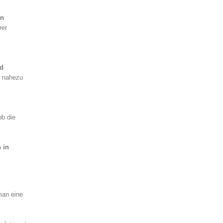
en
rer
nd
f nahezu
ob die
 in
man eine