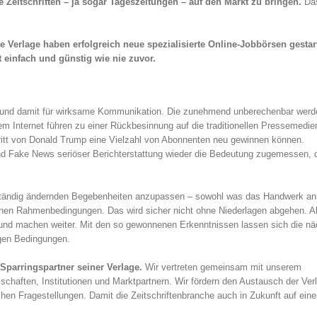
ue Zeitschriften – ja sogar Tageszeitungen – auf den Markt zu bringen.
Das
e Verlage haben erfolgreich neue spezialisierte Online-Jobbörsen gestart
 einfach und günstig wie nie zuvor.
ft und damit für wirksame Kommunikation. Die zunehmend unberechenbar wer
em Internet führen zu einer Rückbesinnung auf die traditionellen Pressemedie
itt von Donald Trump eine Vielzahl von Abonnenten neu gewinnen können.
und Fake News seriöser Berichterstattung wieder die Bedeutung zugemessen, d
ch ständig ändernden Begebenheiten anzupassen – sowohl was das Handwerk an
ischen Rahmenbedingungen. Das wird sicher nicht ohne Niederlagen abgehen. A
s und machen weiter. Mit den so gewonnenen Erkenntnissen lassen sich die n
igen Bedingungen.
 Sparringspartner seiner Verlage.
Wir vertreten gemeinsam mit unserem
chaften, Institutionen und Marktpartnern. Wir fördern den Austausch der Ver
ichen Fragestellungen. Damit die Zeitschriftenbranche auch in Zukunft auf ein