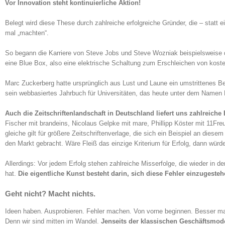
Vor Innovation steht kontinuierliche Aktion!
Belegt wird diese These durch zahlreiche erfolgreiche Gründer, die – statt
mal „machten“.
So begann die Karriere von Steve Jobs und Steve Wozniak beispielsweise d
eine Blue Box, also eine elektrische Schaltung zum Erschleichen von koste
Marc Zuckerberg hatte ursprünglich aus Lust und Laune ein umstrittenes Be
sein webbasiertes Jahrbuch für Universitäten, das heute unter dem Namen F
Auch die Zeitschriftenlandschaft in Deutschland liefert uns zahlreiche 
Fischer mit brandeins, Nicolaus Gelpke mit mare, Phillipp Köster mit 11F
gleiche gilt für größere Zeitschriftenverlage, die sich ein Beispiel an di
den Markt gebracht. Wäre Fleiß das einzige Kriterium für Erfolg, dann wür
Allerdings: Vor jedem Erfolg stehen zahlreiche Misserfolge, die wieder in 
hat.
Die eigentliche Kunst besteht darin, sich diese Fehler einzugest
Geht nicht? Macht nichts.
Ideen haben. Ausprobieren. Fehler machen. Von vorne beginnen. Besser mac
Denn wir sind mitten im Wandel.
Jenseits der klassischen Geschäftsmode