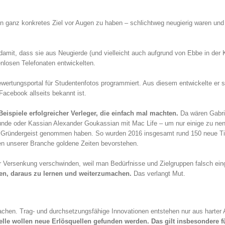
 ein ganz konkretes Ziel vor Augen zu haben – schlichtweg neugierig waren und
amit, dass sie aus Neugierde (und vielleicht auch aufgrund von Ebbe in der 
nlosen Telefonaten entwickelten.
wertungsportal für Studentenfotos programmiert. Aus diesem entwickelte er s
acebook allseits bekannt ist.
Beispiele erfolgreicher Verleger, die einfach mal machten.
Da wären Gabri
reunde oder Kassian Alexander Goukassian mit Mac Life – um nur einige zu ne
esem Gründergeist genommen haben. So wurden 2016 insgesamt rund 150 neue Ti
den unserer Branche goldene Zeiten bevorstehen.
der Versenkung verschwinden, weil man Bedürfnisse und Zielgruppen falsch ei
ehen, daraus zu lernen und weiterzumachen.
Das verlangt Mut.
hen. Trag- und durchsetzungsfähige Innovationen entstehen nur aus harter A
lle wollen neue Erlösquellen gefunden werden. Das gilt insbesondere f