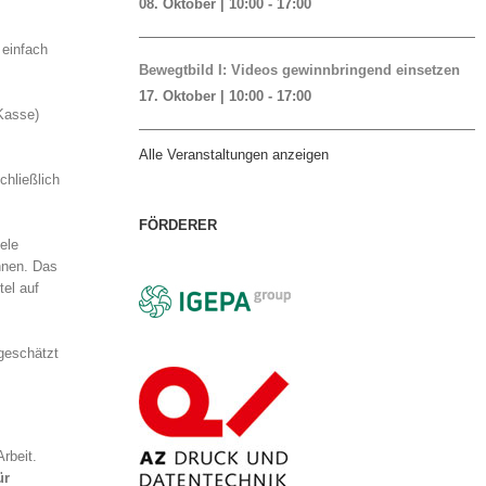
08. Oktober | 10:00
-
17:00
 einfach
Bewegtbild I: Videos gewinnbringend einsetzen
17. Oktober | 10:00
-
17:00
Kasse)
Alle Veranstaltungen anzeigen
chließlich
FÖRDERER
ele
nnen. Das
tel auf
ngeschätzt
rbeit.
ür