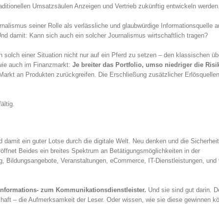
traditionellen Umsatzsäulen Anzeigen und Vertrieb zukünftig entwickeln werden
nalismus seiner Rolle als verlässliche und glaubwürdige Informationsquelle a
 Und damit: Kann sich auch ein solcher Journalismus wirtschaftlich tragen?
 solch einer Situation nicht nur auf ein Pferd zu setzen – den klassischen üb
, wie auch im Finanzmarkt:
Je breiter das Portfolio, umso niedriger die Risi
Markt an Produkten zurückgreifen. Die Erschließung zusätzlicher Erlösquellen 
ältig.
nd damit ein guter Lotse durch die digitale Welt. Neu denken und die Sicherhei
röffnet Beides ein breites Spektrum an Betätigungsmöglichkeiten in der
, Bildungsangebote, Veranstaltungen, eCommerce, IT-Dienstleistungen, und 
nformations- zum Kommunikationsdienstleister.
Und sie sind gut darin. D
schaft – die Aufmerksamkeit der Leser. Oder wissen, wie sie diese gewinnen k