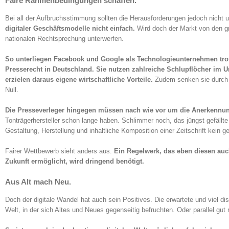
Faire Rahmenbedingungen schaffen.
Bei all der Aufbruchsstimmung sollten die Herausforderungen jedoch nicht 
digitaler Geschäftsmodelle nicht einfach.
Wird doch der Markt von den gro
nationalen Rechtsprechung unterwerfen.
So unterliegen Facebook und Google als Technologieunternehmen trot
Presserecht in Deutschland.
Sie nutzen zahlreiche Schlupflöcher im U
erzielen daraus eigene wirtschaftliche Vorteile.
Zudem senken sie durch i
Null.
Die Presseverleger hingegen müssen nach wie vor um die Anerkennun
Tonträgerhersteller schon lange haben. Schlimmer noch, das jüngst gefällte 
Gestaltung, Herstellung und inhaltliche Komposition einer Zeitschrift kein g
Fairer Wettbewerb sieht anders aus.
Ein Regelwerk, das eben diesen auch
Zukunft ermöglicht, wird dringend benötigt.
Aus Alt mach Neu.
Doch der digitale Wandel hat auch sein Positives. Die erwartete und viel d
Welt, in der sich Altes und Neues gegenseitig befruchten. Oder parallel gut