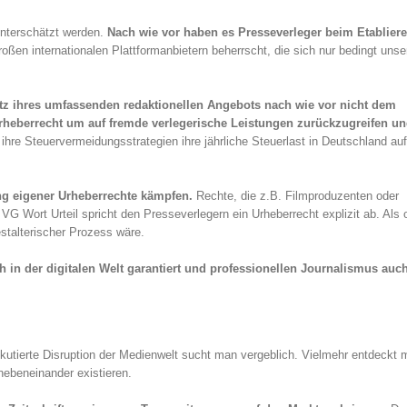
unterschätzt werden.
Nach wie vor haben es Presseverleger beim Etablier
ßen internationalen Plattformanbietern beherrscht, die sich nur bedingt unse
z ihres umfassenden redaktionellen Angebots nach wie vor nicht dem
rheberrecht um auf fremde verlegerische Leistungen zurückzugreifen u
hre Steuervermeidungsstrategien ihre jährliche Steuerlast in Deutschland au
g eigener Urheberrechte kämpfen.
Rechte, die z.B. Filmproduzenten oder
VG Wort Urteil spricht den Presseverlegern ein Urheberrecht explizit ab. Als 
estalterischer Prozess wäre.
 in der digitalen Welt garantiert und professionellen Journalismus auch
iskutierte Disruption der Medienwelt sucht man vergeblich. Vielmehr entdeckt 
 nebeneinander existieren.