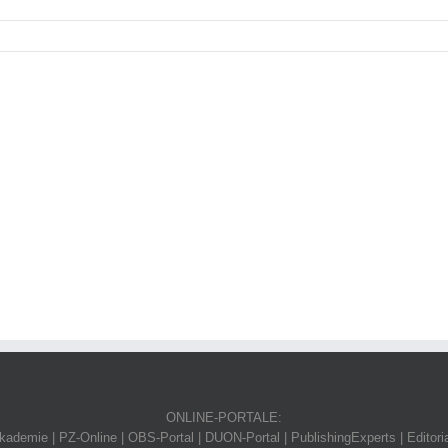
ONLINE-PORTALE:
ademie | PZ-Online | OBS-Portal | DUON-Portal | PublishingExperts | Editori