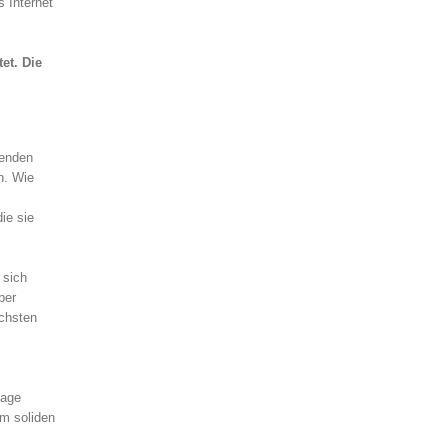
 Internet
et. Die
denden
n. Wie
ie sie
 sich
ber
ächsten
lage
em soliden