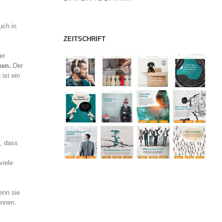
.
uch in
ZEITSCHRIFT
er
ken.
Der
ist ein
t, dass
viele
enn sie
önnen.