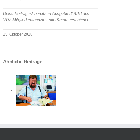
Diese Beitrag ist bereits in Ausgabe 3/2018 des
VDZ-Mitgliedermagazins print&more erschienen.
15. Oktober 2018
Ähnliche Beiträge
igt
muss
!“
e
nspflichten
h
ber
ten