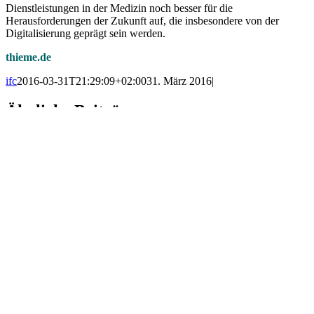
Dienstleistungen in der Medizin noch besser für die
Herausforderungen der Zukunft auf, die insbesondere von der
Digitalisierung geprägt sein werden.
thieme.de
ifc
2016-03-31T21:29:09+02:00
31. März 2016
|
Ähnliche Beiträge
„Das machen wir gut“
Gallerie
„Das machen wir gut“
dfv Mediengruppe feiert 75-jähriges Jubiläum
Gallerie
dfv Mediengruppe feiert 75-jähriges Jubiläum
New Work: Neue Arbeitswelten & Konzepte für
Medienhäuser
Gallerie