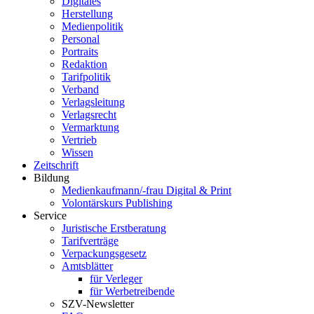
Digitales
Herstellung
Medienpolitik
Personal
Portraits
Redaktion
Tarifpolitik
Verband
Verlagsleitung
Verlagsrecht
Vermarktung
Vertrieb
Wissen
Zeitschrift
Bildung
Medienkaufmann/-frau Digital & Print
Volontärskurs Publishing
Service
Juristische Erstberatung
Tarifverträge
Verpackungsgesetz
Amtsblätter
für Verleger
für Werbetreibende
SZV-Newsletter