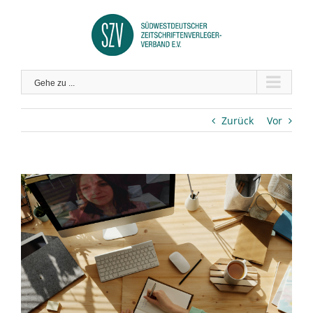
Zum
Inhalt
springen
Gehe zu ...
Zurück
Vor
Zeige
grösseres
Bild