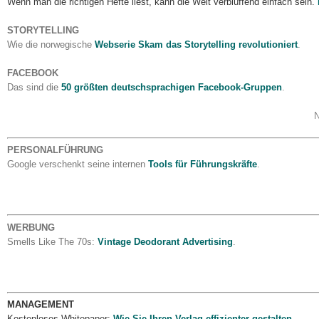
Wenn man die richtigen Hefte liest, kann die Welt verblüffend einfach sein.
STORYTELLING
Wie die norwegische
Webserie Skam das Storytelling revolutioniert
.
FACEBOOK
Das sind die
50 größten deutschsprachigen Facebook-Gruppen
.
PERSONALFÜHRUNG
Google verschenkt seine internen
Tools für Führungskräfte
.
WERBUNG
Smells Like The 70s:
Vintage Deodorant Advertising
.
MANAGEMENT
Kostenloses Whitepaper:
Wie Sie Ihren Verlag effizienter gestalten
.