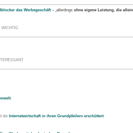
Adblocker das Werbegeschäft
– „allerdings
ohne eigene Leistung, die allei
WICHTIG
NTERESSANT
enwelt
.
rd die
Internetwirtschaft in ihren Grundpfeilern erschüttert
.