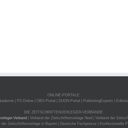
ONLINE-PORTALE:
ademie | PZ-Online | OBS-Portal | DUON-Portal | PublishingExperts | Editori
-
DIE ZEITSCHRIFTENVERLEGER-VERBÄNDE:
verleger-Verband
| Verband der Zeitschriftenverlage Nord | Verband der Zeitsch
 der Zeitschriftenverlage in Bayern | Deutsche Fachpresse | Konfessionelle P