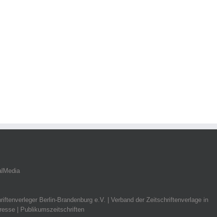
alMedia
riftenverleger Berlin-Brandenburg e.V. | Verband der Zeitschriftenverlage in
resse | Publikumszeitschriften