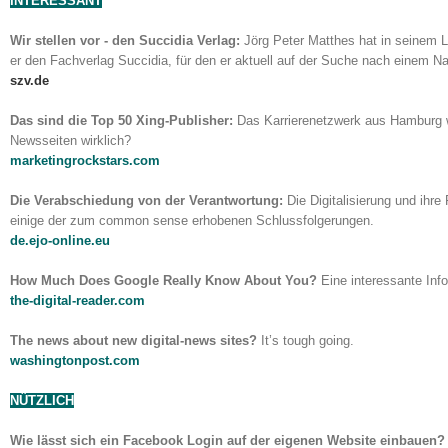
INTERESSANT
Wir stellen vor - den Succidia Verlag:
Jörg Peter Matthes hat in seinem L
er den Fachverlag Succidia, für den er aktuell auf der Suche nach einem Nac
szv.de
Das sind die Top 50 Xing-Publisher:
Das Karrierenetzwerk aus Hamburg wil
Newsseiten wirklich?
marketingrockstars.com
Die Verabschiedung von der Verantwortung:
Die Digitalisierung und ihr
einige der zum common sense erhobenen Schlussfolgerungen.
de.ejo-online.eu
How Much Does Google Really Know About You?
Eine interessante Info
the-digital-reader.com
The news about new digital-news sites?
It’s tough going.
washingtonpost.com
NÜTZLICH
Wie lässt sich ein Facebook Login auf der eigenen Website einbauen?