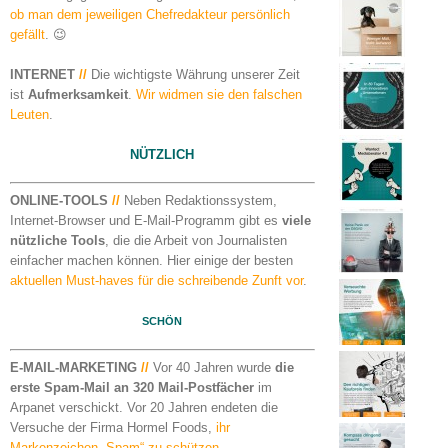
ob man dem jeweiligen Chefredakteur persönlich
gefällt
. 😉
INTERNET
//
Die wichtigste Währung unserer Zeit
ist
Aufmerksamkeit
.
Wir widmen sie den falschen
Leuten
.
NÜTZLICH
ONLINE-TOOLS
//
Neben Redaktionssystem,
Internet-Browser und E-Mail-Programm gibt es
viele
nützliche Tools
, die die Arbeit von Journalisten
einfacher machen können. Hier einige der besten
aktuellen Must-haves für die schreibende Zunft vor
.
SCHÖN
E-MAIL-MARKETING
//
Vor 40 Jahren wurde
die
erste Spam-Mail an 320 Mail-Postfächer
im
Arpanet verschickt. Vor 20 Jahren endeten die
Versuche der Firma Hormel Foods,
ihr
Markenzeichen „Spam“ zu schützen
.