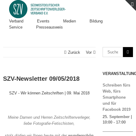
Verband
Events
Medien
Bildung
Service
Presseausweis
Zurück
Vor
VERANSTALTUN
SZV-Newsletter 09/05/2018
Schreiben fürs
Web, fürs
SZV - Wir können Zeitschriften | 09. Mai 2018
Smartphone
und für
Facebook 2019
25. September |
Meine Damen und Herren Zeitschriftenverleger,
10:00
-
17:00
liebe Fotografie-Fetischisten,
stolz dürfen wir Ihnen heute mit der
wunderschön