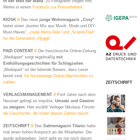
in der Welt der Mafia
. 20 Fotografen zeigen ihre
Werke in einem
Fotobuch zur Pressefreiheit
.
KIOSK
//
Das neue
junge Wohnmagazin „Cosy“
bietet einen „bunten Mix aus Musik, Mode und DIY-
Must-Haves“,
„coole Retro-Teile“ und „Scandi-Flair“
für die Generation „Hygge“
.
PAID CONTENT
//
Die französische Online-Zeitung
„Mediapart“ sorgt regelmäßig
mit
Enthüllungsgeschichten für Schlagzeilen
.
„Mediapart“ ist der lebende Beweis, dass Leser
bereit sind,
für hochwertige Online-Nachrichten zu
zahlen
.
ZEITSCHRIFT
VERLAGSMANAGEMENT
//
Fünf Jahre nach dem
Neustart gelingt es impulse,
Umsatz und Gewinn
zu steigern
. Hier erzählt Verleger Nikolaus Förster
die Geschichte, die hinter diesen Zahlen steckt
.
ZEITSCHRIFT
//
Das
Satiremagazin Titanic
hatte
mal einen hohen Anspruch an die Mitarbeiter. Der
wurde aufgegeben. Jetzt geht es nur noch darum,