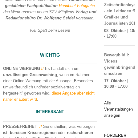
Zeitschriftenlayou
gestalteten Fachpublikation
Rundbrief Fotografie
- ein Leitfaden für
das Werk unseres neuen SZV-Mitglieds
Verlag und
Grafiker und
Redaktionsbüro Dr. Wolfgang Seidel
vorstellen.
Journalisten 2019
Viel Spaß beim Lesen!
08. Oktober | 10:0
-
17:00
WICHTIG
Bewegtbild I:
Videos
gewinnbringend
ONLINE-WERBUNG
//
Es handelt sich um
einsetzen
unzulässiges Greenwashing
, wenn im Rahmen
einer Online-Werbung mit der Aussage „Besonders
17. Oktober |
10:00
-
17:00
umweltfreundlich und/oder sozialverträglich
hergestellt“ geworben wird,
diese Angabe aber nicht
näher erläutert wird
.
Alle
Veranstaltungen
INTERESSANT
anzeigen
PRESSEFREIHEIT
//
Sie enthüllen, was verborgen
ist,
bereisen Krisenregionen
oder
recherchieren
FÖRDERER