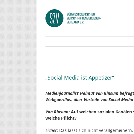
Zum
Inhalt
springen
Zeige
grösseres
„Social Media ist Appetizer“
Bild
Medienjournalist Helmut van Rinsum befragte
Webguerillas, über Vorteile von Social Medi
Van Rinsum:
Auf welchen sozialen Kanälen so
welche Pflicht?
Eicher
: Das lässt sich nicht verallgemeiner