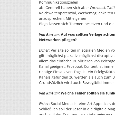
Kommunikationszielen
ab. Generell haben sich aber
Facebook
,
Twit
Reichweitenpotenzial, Werbemöglichkeiten 
anzusprechen. Mit eigenen
Blogs lassen sich Themen besetzen und die
Van Rinsum:
Auf was sollten Verlage achten,
Netzwerken pflegen?
Eicher
: Verlage sollten in sozialen Medien v
gilt: möglichst plakativ, möglichst disrupt
allem das einfache Duplizieren von Beiträge 
Kanal geeignet. Facebook-Content ist immer
richtige Einsatz von Tags ist ein Erfolgsfak
Kanals gefunden zu werden als auch zum Bei
Grundsätzlich wird auch Bewegtbild immer wi
Van Rinsum:
Welche Fehler sollten sie tunl
Eicher
: Social Media ist eine Art Appetizer,
Schließlich soll der Leser in die digitale Ma
auch, mit der Community zu interagieren u