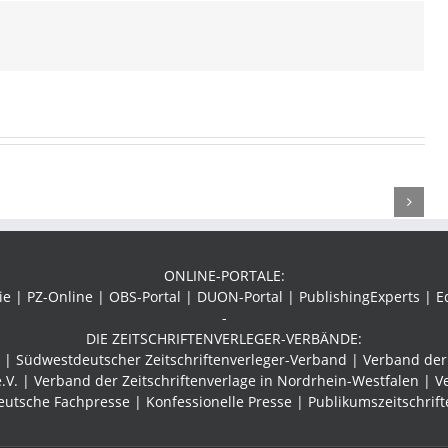
Newsletter
asts
–
en
Ureigene
Künstliche
Kompetenz
Intelligenz
gskurs
der
ONLINE-PORTALE:
Verlage
 | PZ-Online | OBS-Portal | DUON-Portal | PublishingExperts | E
-
DIE ZEITSCHRIFTENVERLEGER-VERBÄNDE:
r |
Südwestdeutscher Zeitschriftenverleger-Verband
| Verband der 
.V. | Verband der Zeitschriftenverlage in Nordrhein-Westfalen | V
eutsche Fachpresse | Konfessionelle Presse | Publikumszeitschrift