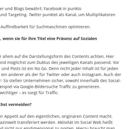
ter
und Blogs bewährt: Facebook in punkto
und Targeting.
Twitter
punktet als Kanal, um Multiplikatoren
 Auffindbarkeit für Suchmaschinen optimieren.
 wenn sie für ihre Titel eine Präsenz auf Sozialen
or allem auf die Darstellungsform des Contents achten. Hier
iv und möglichst zum Duktus des jeweiligen Kanals passend. Vor
und Posts ist ein No Go. Denn nicht jeder Inhalt ist für jeden
 ein anderer als der für Twitter oder auch Instagram. Auch der
tor: So stellen Unternehmen sicher, sowohl innerhalb des Social-
spiel via Google-Bildersuche Traffic zu generieren.
chtiger – es sorgt für Traffic.
ichst vermeiden?
 der Appetit auf den eigentlichen, originären Content macht.
gazinwelt transferiert werden. Aktivität im Social Web heißt
nd nicht nur eindimensional zu posten. Hierzu braucht man