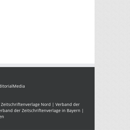
Redaktionsarbeit
an
verschiedenen
Standorten
ditorialMedia
Zeitschriftenverlage Nord | Verband der
erband der Zeitschriftenverlage in Bayern |
en