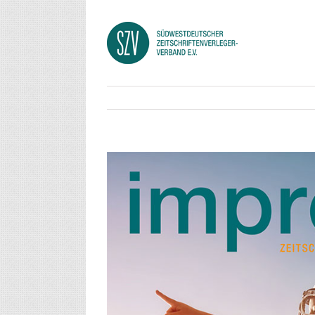
View
Larger
Image