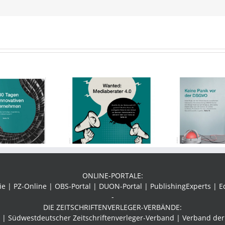
impresso 2/2018
impresso 1/2018
im
ONLINE-PORTALE:
 | PZ-Online | OBS-Portal | DUON-Portal | PublishingExperts | E
-
DIE ZEITSCHRIFTENVERLEGER-VERBÄNDE:
r |
Südwestdeutscher Zeitschriftenverleger-Verband
| Verband der 