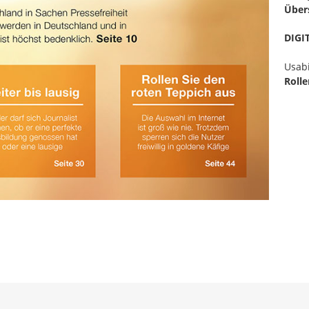
Über
DIGI
Usabi
Rolle