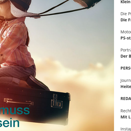
Klein
Die P
Die F
Motor
PS-s
Portr
Der 
PER
Journ
Heite
RED
Rech
Mit L
Insta