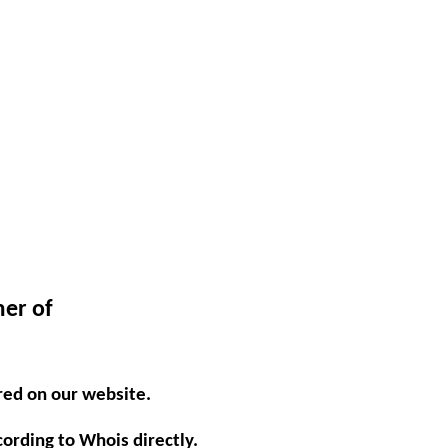
mer of
red on our website.
ording to Whois directly.