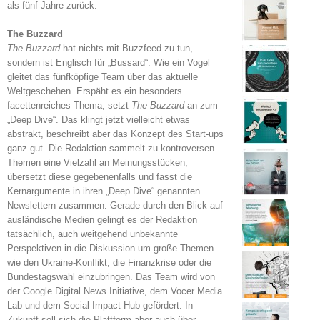
als fünf Jahre zurück.
The Buzzard
The Buzzard
hat nichts mit Buzzfeed zu tun,
sondern ist Englisch für „Bussard“. Wie ein Vogel
gleitet das fünfköpfige Team über das aktuelle
Weltgeschehen. Erspäht es ein besonders
facettenreiches Thema, setzt
The Buzzard
an zum
„Deep Dive“. Das klingt jetzt vielleicht etwas
abstrakt, beschreibt aber das Konzept des Start-ups
ganz gut. Die Redaktion sammelt zu kontroversen
Themen eine Vielzahl an Meinungsstücken,
übersetzt diese gegebenenfalls und fasst die
Kernargumente in ihren „Deep Dive“ genannten
Newslettern zusammen. Gerade durch den Blick auf
ausländische Medien gelingt es der Redaktion
tatsächlich, auch weitgehend unbekannte
Perspektiven in die Diskussion um große Themen
wie den Ukraine-Konflikt, die Finanzkrise oder die
Bundestagswahl einzubringen. Das Team wird von
der Google Digital News Initiative, dem Vocer Media
Lab und dem Social Impact Hub gefördert. In
Zukunft soll sich die Plattform aber auch über