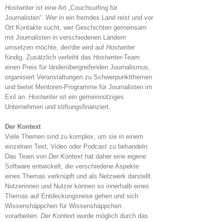
Hostwriter
ist eine Art „Couchsurfing für
Journalisten“. Wer in ein fremdes Land reist und vor
Ort Kontakte sucht, wer Geschichten gemeinsam
mit Journalisten in verschiedenen Ländern
umsetzen möchte, der/die wird auf
Hostwriter
fündig. Zusätzlich verleiht das
Hostwriter
-Team
einen Preis für länderübergreifenden Journalismus,
organisiert Veranstaltungen zu Schwerpunktthemen
und bietet Mentoren-Programme für Journalisten im
Exil an.
Hostwriter
ist ein gemeinnütziges
Unternehmen und stiftungsfinanziert.
Der Kontext
Viele Themen sind zu komplex, um sie in einem
einzelnen Text, Video oder Podcast zu behandeln.
Das Team von
Der Kontext
hat daher eine eigene
Software entwickelt, die verschiedene Aspekte
eines Themas verknüpft und als Netzwerk darstellt.
Nutzerinnen und Nutzer können so innerhalb eines
Themas auf Entdeckungsreise gehen und sich
Wissenshäppchen für Wissenshäppchen
vorarbeiten.
Der Kontex
t wurde möglich durch das