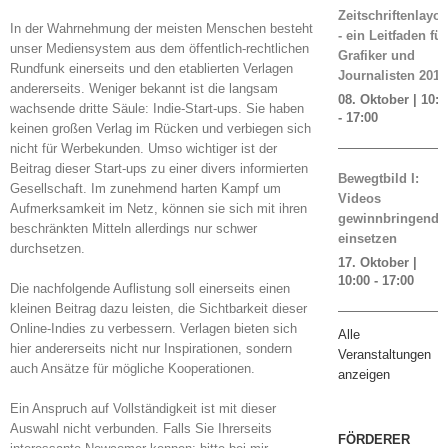
Zeitschriftenlayou
In der Wahrnehmung der meisten Menschen besteht
- ein Leitfaden für
unser Mediensystem aus dem öffentlich-rechtlichen
Grafiker und
Rundfunk einerseits und den etablierten Verlagen
Journalisten 2019
andererseits. Weniger bekannt ist die langsam
08. Oktober | 10:0
wachsende dritte Säule: Indie-Start-ups. Sie haben
-
17:00
keinen großen Verlag im Rücken und verbiegen sich
nicht für Werbekunden. Umso wichtiger ist der
Beitrag dieser Start-ups zu einer divers informierten
Bewegtbild I:
Gesellschaft. Im zunehmend harten Kampf um
Videos
Aufmerksamkeit im Netz, können sie sich mit ihren
gewinnbringend
beschränkten Mitteln allerdings nur schwer
einsetzen
durchsetzen.
17. Oktober |
10:00
-
17:00
Die nachfolgende Auflistung soll einerseits einen
kleinen Beitrag dazu leisten, die Sichtbarkeit dieser
Online-Indies zu verbessern. Verlagen bieten sich
Alle
hier andererseits nicht nur Inspirationen, sondern
Veranstaltungen
auch Ansätze für mögliche Kooperationen.
anzeigen
Ein Anspruch auf Vollständigkeit ist mit dieser
Auswahl nicht verbunden. Falls Sie Ihrerseits
FÖRDERER