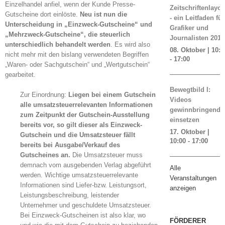
Einzelhandel anfiel, wenn der Kunde Presse-
Zeitschriftenlayou
Gutscheine dort einlöste.
Neu ist nun die
- ein Leitfaden für
Unterscheidung in „Einzweck-Gutscheine“ und
Grafiker und
„Mehrzweck-Gutscheine“, die steuerlich
Journalisten 2019
unterschiedlich behandelt werden
. Es wird also
08. Oktober | 10:0
nicht mehr mit den bislang verwendeten Begriffen
-
17:00
„Waren- oder Sachgutschein“ und „Wertgutschein“
gearbeitet.
Bewegtbild I:
Zur Einordnung:
Liegen bei einem Gutschein
Videos
alle umsatzsteuerrelevanten Informationen
gewinnbringend
zum Zeitpunkt der Gutschein-Ausstellung
einsetzen
bereits vor, so gilt dieser als Einzweck-
17. Oktober |
Gutschein und die Umsatzsteuer fällt
10:00
-
17:00
bereits bei Ausgabe/Verkauf des
Gutscheines an.
Die Umsatzsteuer muss
demnach vom ausgebenden Verlag abgeführt
Alle
werden. Wichtige umsatzsteuerrelevante
Veranstaltungen
Informationen sind Liefer-bzw. Leistungsort,
anzeigen
Leistungsbeschreibung, leistender
Unternehmer und geschuldete Umsatzsteuer.
Bei Einzweck-Gutscheinen ist also klar, wo
FÖRDERER