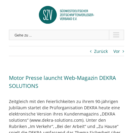
Zum
Inhalt
springen
Gehe zu ...
Zurück
Vor
Motor Presse launcht Web-Magazin DEKRA
SOLUTIONS
Zeitgleich mit den Feierlichkeiten zu ihrem 90-jährigen
Jubiläum startet die Prüforganisation DEKRA heute eine
elektronische Version ihres Kundenmagazins „DEKRA
solutions“ (www.dekra-solutions.com). Unter den
Rubriken „Im Verkehr“, „Bei der Arbeit“ und „Zu Hause“
spielt die DEKRA umfassend das Thema Sicherheit über