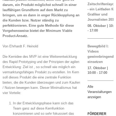
Zeitschriftenlayou
darum, ein Produkt möglichst schnell in einer
- ein Leitfaden für
lauffähigen Grundform auf dem Markt zu
Grafiker und
bringen, um es dann in enger Rückkopplung an
Journalisten 2019
die Kunden bzw. Nutzer ständig zu
perfektionieren. Eine gute Methode für diese
08. Oktober | 10:0
-
17:00
Vorgehensweise bietet der Minimum Viable
Product-Ansatz.
Von Ehrhardt F. Heinold
Bewegtbild I:
Videos
Die Kernidee des MVP ist eine Weiterentwicklung
gewinnbringend
des Rapid Prototyping und der Prinzipien der agilen
einsetzen
Entwicklung: Ziel ist , so schnell wie möglich ein
17. Oktober |
vermarktungsfähiges Produkt zu erstellen. Im Kern
10:00
-
17:00
soll dieses Produkt die eine zentrale Funktion
bieten, die die Kunden überzeugen und zum Kaufen
Alle
/ Nutzen bewegen kann. Dieser Minimalismus hat
Veranstaltungen
vier Vorteile:
anzeigen
In der Entwicklungsphase kann sich das
Team ganz auf diese Kernfunktion
konzentrieren und so sehr fokussiert das
FÖRDERER