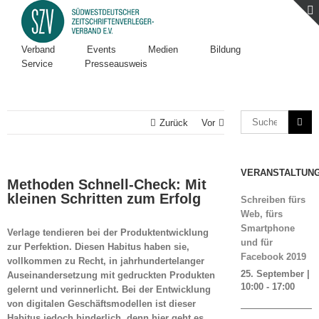
Verband
Events
Medien
Bildung
Service
Presseausweis
Zurück
Vor
VERANSTALTUN
Methoden Schnell-Check: Mit
kleinen Schritten zum Erfolg
Schreiben fürs
Web, fürs
Smartphone
Verlage tendieren bei der Produktentwicklung
und für
zur Perfektion. Diesen Habitus haben sie,
Facebook 2019
vollkommen zu Recht, in jahrhundertelanger
25. September |
Auseinandersetzung mit gedruckten Produkten
10:00
-
17:00
gelernt und verinnerlicht. Bei der Entwicklung
von digitalen Geschäftsmodellen ist dieser
Habitus jedoch hinderlich, denn hier geht es