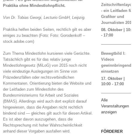
Zeitschriftenlayou
Praktika ohne Mindestlohnpflicht.
- ein Leitfaden für
Grafiker und
Von Dr. Tobias Georgi, Lecturio GmbH, Leipzig.
Journalisten 2019
Praktika helfen beiden Seiten, rechtlich gilt es aber
08. Oktober | 10:0
-
17:00
einiges zu beachten (Foto: Foto: Gorodenkoff –
stock.adobe.com)
Zum Thema Mindestlohn kursieren viele Gerüchte.
Bewegtbild I:
Tatsächlich gibt es für das relativ junge
Videos
Mindestlohngesetz (MiLoG) von 2015 noch nicht
gewinnbringend
viele eindeutige Auslegungen im Sinne von
einsetzen
Präzedenzfällen oder rechtsverbindlichen
17. Oktober |
Kommentaren. Orientierung bieten die Website und
10:00
-
17:00
der Leitfaden zum Mindestlohn des
Bundesministeriums für Arbeit und Soziales
Alle
(BMAS). Allerdings wird auch dort explizit darauf
Veranstaltungen
hingewiesen, dass die Angaben nicht rechtlich
anzeigen
bindend sind — gleiches gilt auch für diesen Artikel.
Es ist aber davon auszugehen, dass die
Rechtsprechung mit hoher Wahrscheinlichkeit
anhand dieser Vorgaben ausfallen wird.
FÖRDERER