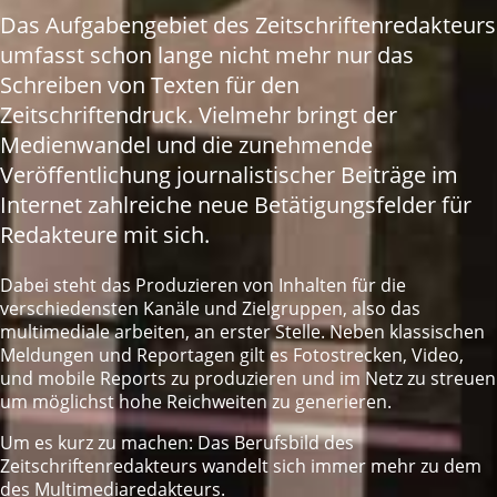
Das Aufgabengebiet des Zeitschriftenredakteurs
umfasst schon lange nicht mehr nur das
Schreiben von Texten für den
Zeitschriftendruck. Vielmehr bringt der
Medienwandel und die zunehmende
Veröffentlichung journalistischer Beiträge im
Internet zahlreiche neue Betätigungsfelder für
Redakteure mit sich.
Dabei steht das Produzieren von Inhalten für die
verschiedensten Kanäle und Zielgruppen, also das
multimediale ­arbeiten, an erster Stelle. Neben klassischen
Meldungen und Reportagen gilt es Fotostrecken, Video,
und mobile Reports zu produzieren und im Netz zu streuen
um möglichst hohe Reichweiten zu generieren.
Um es kurz zu machen: Das Berufsbild des
Zeitschriftenredakteurs wandelt sich immer mehr zu dem
des ­Multimediaredakteurs.