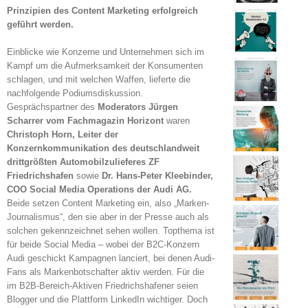
Prinzipien des Content Marketing erfolgreich
geführt werden.
Einblicke wie Konzerne und Unternehmen sich im
Kampf um die Aufmerksamkeit der Konsumenten
schlagen, und mit welchen Waffen, lieferte die
nachfolgende Podiumsdiskussion.
Gesprächspartner des
Moderators Jürgen
Scharrer vom Fachmagazin Horizont
waren
Christoph Horn, Leiter der
Konzernkommunikation des deutschlandweit
drittgrößten Automobilzulieferes ZF
Friedrichshafen
sowie
Dr. Hans-Peter Kleebinder,
COO Social Media Operations der Audi AG.
Beide setzen Content Marketing ein, also „Marken-
Journalismus“, den sie aber in der Presse auch als
solchen gekennzeichnet sehen wollen. Topthema ist
für beide Social Media – wobei der B2C-Konzern
Audi geschickt Kampagnen lanciert, bei denen Audi-
Fans als Markenbotschafter aktiv werden. Für die
im B2B-Bereich-Aktiven Friedrichshafener seien
Blogger und die Plattform LinkedIn wichtiger. Doch