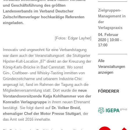
und Geschäftsführung des größten
Zielgruppen-
Landesverbands im Verband Deutscher
Management in
Zeitschriftenverleger hochkarätige Referenten
der
eingeladen.
Verlagspraxis
04. Februar
[Fotos: Edgar Layher]
2020 | 10:00
-
17:00
Innovativ und ungewohnt für eine Verbandstagung
war dann auch der Veranstaltungsort: die Stuttgarter
Alle
Hipster-Kult-Location „87“ direkt an der Kreuzung der
Veranstaltungen
König-Karls-Brücke in Bad Cannstatt. Wo sonst
anzeigen
Gin-, Craftbeer- und Whisky-Tasting inmitten von
Gründerzeitcharme und urbanem Industrie-Chic
angesagt ist, fand im Rahmen der Tagung auch die
Mitgliederversammlung statt. Dort wurde die
neue
FÖRDERER
Vorstandsvorsitzende Katja Kohlhammer von der
Konradin Verlagsgruppe
in ihrem neuen Ehrenamt
bestätigt. Sie folgt damit auf
Dr. Volker Breid,
ehemaliger Chef der Motor Presse Stuttgart
, der
das Amt seit 2016 innehatte.