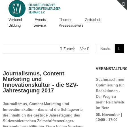
Verband
Events
Themen
Zeitschrift
Bildung
Service
Presseausweis
Zurück
Vor
VERANSTALTUN
Journalismus, Content
Marketing und
Suchmaschinen-
Innovationskultur - die SZV-
Optimierung für
Jahrestagung 2017
Redaktionen -
Der Weg zu
mehr Reichweite
Journalismus, Content Marketing und
im Netz
Innovationskultur – das sind die Schlagworte,
06. November |
die inhaltlich die gestrige Jahrestagung des
10:00
-
17:00
Südwestdeutschen Zeitschriftenverleger-
Verbands beschäftigten. Dazu hatten Vorstand