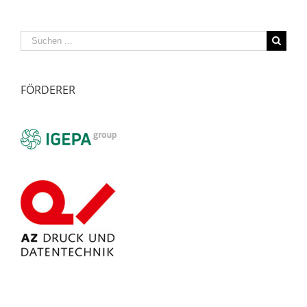
oder
Segen?
Suche
nach:
FÖRDERER