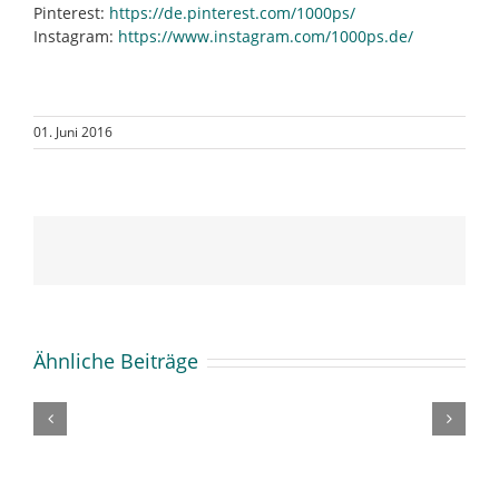
Pinterest:
https://de.pinterest.com/1000ps/
Instagram:
https://www.instagram.com/1000ps.de/
01. Juni 2016
Ähnliche Beiträge
Arbeiten
im
Kinder
Homeoffice
bevorzugen
–
klassische
Fluch
Medien