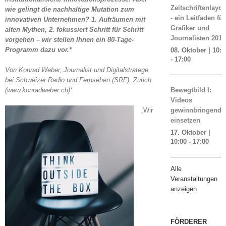
Zeitschriftenlayou
wie gelingt die nachhaltige Mutation zum
- ein Leitfaden für
innovativen Unternehmen? 1. Aufräumen mit
Grafiker und
alten Mythen, 2. fokussiert Schritt für Schritt
Journalisten 2019
vorgehen – wir stellen Ihnen ein 80-Tage-
Programm dazu vor.*
08. Oktober | 10:0
-
17:00
Von Konrad Weber, Journalist und Digitalstratege
bei Schweizer Radio und Fernsehen (SRF), Zürich
(www.konradweber.ch)*
Bewegtbild I:
Videos
„Wir
gewinnbringend
einsetzen
17. Oktober |
10:00
-
17:00
Alle
Veranstaltungen
anzeigen
FÖRDERER