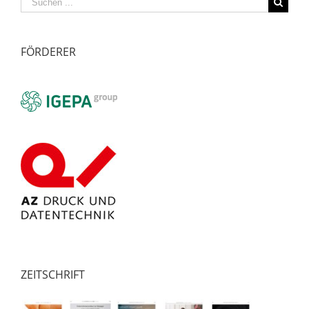
zusammen
nach:
FÖRDERER
ZEITSCHRIFT