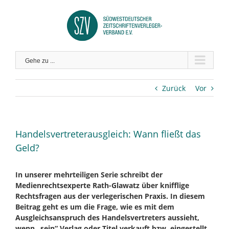
Zum
Inhalt
springen
Gehe zu ...
Zurück
Vor
Handelsvertreterausgleich: Wann fließt das
Geld?
In unserer mehrteiligen Serie schreibt der
Medienrechtsexperte Rath-Glawatz über knifflige
Rechtsfragen aus der verlegerischen Praxis. In diesem
Beitrag geht es um die Frage, wie es mit dem
Ausgleichsanspruch des Handelsvertreters aussieht,
wenn „sein“ Verlag oder Titel verkauft bzw. eingestellt