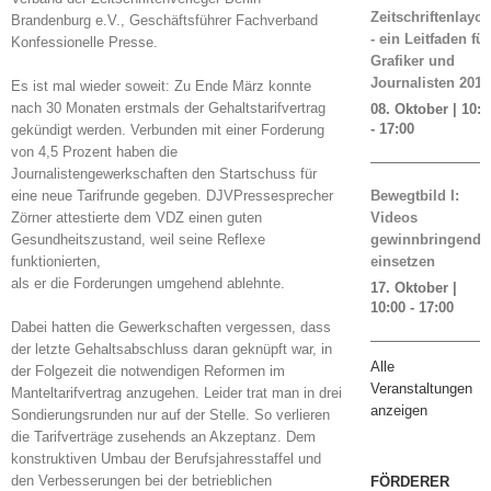
Zeitschriftenlayou
Brandenburg e.V., Geschäftsführer Fachverband
- ein Leitfaden für
Konfessionelle Presse.
Grafiker und
Journalisten 2019
Es ist mal wieder soweit: Zu Ende März konnte
nach 30 Monaten erstmals der Gehaltstarifvertrag
08. Oktober | 10:0
-
17:00
gekündigt werden. Verbunden mit einer Forderung
von 4,5 Prozent haben die
Journalistengewerkschaften den Startschuss für
eine neue Tarifrunde gegeben. DJVPressesprecher
Bewegtbild I:
Zörner attestierte dem VDZ einen guten
Videos
Gesundheitszustand, weil seine Reflexe
gewinnbringend
funktionierten,
einsetzen
als er die Forderungen umgehend ablehnte.
17. Oktober |
10:00
-
17:00
Dabei hatten die Gewerkschaften vergessen, dass
der letzte Gehaltsabschluss daran geknüpft war, in
Alle
der Folgezeit die notwendigen Reformen im
Veranstaltungen
Manteltarifvertrag anzugehen. Leider trat man in drei
anzeigen
Sondierungsrunden nur auf der Stelle. So verlieren
die Tarifverträge zusehends an Akzeptanz. Dem
konstruktiven Umbau der Berufsjahresstaffel und
den Verbesserungen bei der betrieblichen
FÖRDERER