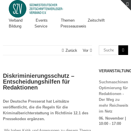
Verband
Events
Themen
Zeitschrift
Bildung
Service
Presseausweis
Zurück
Vor
VERANSTALTUN
Diskriminierungsschutz –
Entscheidungshilfen für
Suchmaschinen-
Redaktionen
Optimierung für
Redaktionen -
Der Weg zu
Der Deutsche Presserat hat Leitsätze
mehr Reichweite
veröffentlicht, die die Regeln für die
im Netz
Kriminalberichterstattung in Richtlinie 12.1 des
06. November |
Pressekodex ergänzen.
10:00
-
17:00
„Wir haben Kritik und Anregungen zu diesem Thema