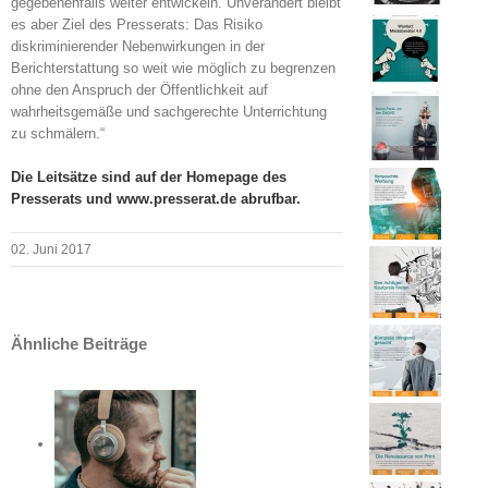
gegebenenfalls weiter entwickeln. Unverändert bleibt
es aber Ziel des Presserats: Das Risiko
diskriminierender Nebenwirkungen in der
Berichterstattung so weit wie möglich zu begrenzen
ohne den Anspruch der Öffentlichkeit auf
wahrheitsgemäße und sachgerechte Unterrichtung
zu schmälern.“
Die Leitsätze sind auf der Homepage des
Presserats und www.presserat.de abrufbar.
02. Juni 2017
Ähnliche Beiträge
o
ts:
ch
ern