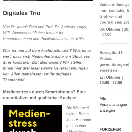
Zeitschriftenlayou
- ein Leitfaden für
Digitales Trio
Grafiker und
Journalisten 2019
Von Dr. Margit Dorn und Prof. Dr. Andreas Vogel,
08. Oktober | 10:0
WIP Wissenschaftliches Institut für
-
17:00
Presseforschung und Publikumsanalysen, Köln
Was ist neu auf dem Fachbuchmarkt? Was ist es
Bewegtbild I:
wert, dass sich Medienleute dafür ein Stück von
Videos
ihrer kostbaren Zeit abknapsen? Wir stellen
gewinnbringend
Ihnen hier drei lesenswerte Neuerscheinungen
einsetzen
vor. Allen gemeinsam ist ihr digitales
17. Oktober |
Themenfeld.
10:00
-
17:00
Medienstress durch Smartphones? Eine
quantitative und qualitative Analyse
Alle
Veranstaltungen
Die Welt wird
anzeigen
digital. Basta.
Jana Hofmann
geht in ihrer
FÖRDERER
Abhandlung