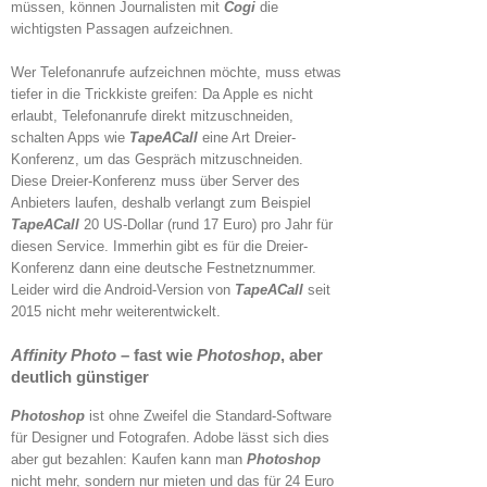
müssen, können Journalisten mit
Cogi
die
wichtigsten Passagen aufzeichnen.
Wer Telefonanrufe aufzeichnen möchte, muss etwas
tiefer in die Trickkiste greifen: Da Apple es nicht
erlaubt, Telefonanrufe direkt mitzuschneiden,
schalten Apps wie
TapeACall
eine Art Dreier-
Konferenz, um das Gespräch mitzuschneiden.
Diese Dreier-Konferenz muss über Server des
Anbieters laufen, deshalb verlangt zum Beispiel
TapeACall
20 US-Dollar (rund 17 Euro) pro Jahr für
diesen Service. Immerhin gibt es für die Dreier-
Konferenz dann eine deutsche Festnetznummer.
Leider wird die Android-Version von
TapeACall
seit
2015 nicht mehr weiterentwickelt.
Affinity Photo
– fast wie
Photoshop
, aber
deutlich günstiger
Photoshop
ist ohne Zweifel die Standard-Software
für Designer und Fotografen. Adobe lässt sich dies
aber gut bezahlen: Kaufen kann man
Photoshop
nicht mehr, sondern nur mieten und das für 24 Euro