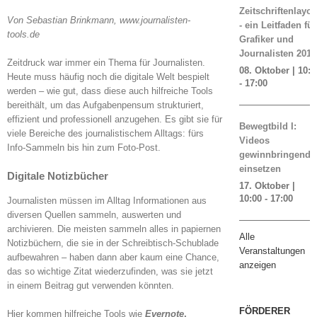
Zeitschriftenlayou
Von Sebastian Brinkmann, www.journalisten-
- ein Leitfaden für
tools.de
Grafiker und
Journalisten 2019
Zeitdruck war immer ein Thema für Journalisten.
08. Oktober | 10:0
Heute muss häufig noch die digitale Welt bespielt
-
17:00
werden – wie gut, dass diese auch hilfreiche Tools
bereithält, um das Aufgabenpensum strukturiert,
effizient und professionell anzugehen. Es gibt sie für
Bewegtbild I:
viele Bereiche des journalistischem Alltags: fürs
Videos
Info-Sammeln bis hin zum Foto-Post.
gewinnbringend
einsetzen
Digitale Notizbücher
17. Oktober |
10:00
-
17:00
Journalisten müssen im Alltag Informationen aus
diversen Quellen sammeln, auswerten und
archivieren. Die meisten sammeln alles in papiernen
Alle
Notizbüchern, die sie in der Schreibtisch-Schublade
Veranstaltungen
aufbewahren – haben dann aber kaum eine Chance,
anzeigen
das so wichtige Zitat wiederzufinden, was sie jetzt
in einem Beitrag gut verwenden könnten.
FÖRDERER
Hier kommen hilfreiche Tools wie
Evernote
,