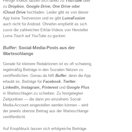
Fertige Videos lassen sich direkt zu
YouTube
oder
zu
Dropbox
,
Google Drive
,
One Drive
oder
iCloud Drive
hochladen. Leider gibt es von dieser
App keine Testversion und es gibt
LumaFusion
auch nicht für Android. Ohnehin empfiehlt es sich
zuvor die zahlreichen Erklär-Videos von Hersteller
Luma Touch
auf
YouTube
zu gucken.
Buffer
: Social-Media-Posts aus der
Warteschlange
Gerade für kleinere Redaktionen ist es oft schwierig,
regelmäßig Beiträge in den Sozialen Netzen zu
veröffentlichen. Genau da hilft
Buffer
, denn die App
erlaubt es, Beiträge für
Facebook
,
Twitter
,
LinkedIn
,
Instagram
,
Pinterest
und
Google Plus
in Warteschlagen zu schieben. Zu festgelegten
Zeitpunkten — die dann pro einzelnem Social-
Media-Account eingestellen werden können – wird
der jeweils oberste Beitrag aus der Warteschlange
veröffentlicht.
Auf Knopfdruck lassen sich erfolgreiche Beiträge