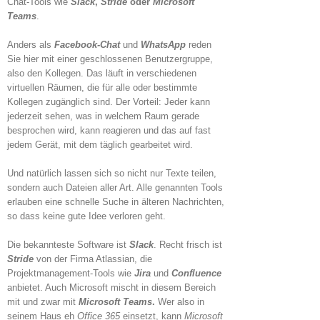
Chat-Tools wie
Slack
,
Stride
oder
Microsoft
Teams
.
Anders als
Facebook-Chat
und
WhatsApp
reden
Sie hier mit einer geschlossenen Benutzergruppe,
also den Kollegen. Das läuft in verschiedenen
virtuellen Räumen, die für alle oder bestimmte
Kollegen zugänglich sind. Der Vorteil: Jeder kann
jederzeit sehen, was in welchem Raum gerade
besprochen wird, kann reagieren und das auf fast
jedem Gerät, mit dem täglich gearbeitet wird.
Und natürlich lassen sich so nicht nur Texte teilen,
sondern auch Dateien aller Art. Alle genannten Tools
erlauben eine schnelle Suche in älteren Nachrichten,
so dass keine gute Idee verloren geht.
Die bekannteste Software ist
Slack
. Recht frisch ist
Stride
von der Firma Atlassian, die
Projektmanagement-Tools wie
Jira
und
Confluence
anbietet. Auch Microsoft mischt in diesem Bereich
mit und zwar mit
Microsoft Teams
.
Wer also in
seinem Haus eh
Office 365
einsetzt, kann
Microsoft