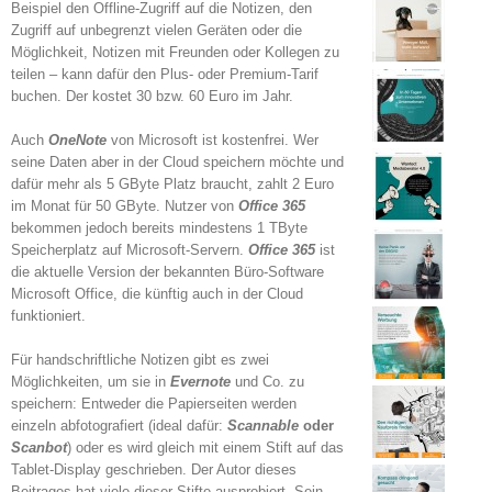
Beispiel den Offline-Zugriff auf die Notizen, den
Zugriff auf unbegrenzt vielen Geräten oder die
Möglichkeit, Notizen mit Freunden oder Kollegen zu
teilen – kann dafür den Plus- oder Premium-Tarif
buchen. Der kostet 30 bzw. 60 Euro im Jahr.
Auch
OneNote
von Microsoft ist kostenfrei. Wer
seine Daten aber in der Cloud speichern möchte und
dafür mehr als 5 GByte Platz braucht, zahlt 2 Euro
im Monat für 50 GByte. Nutzer von
Office 365
bekommen jedoch bereits mindestens 1 TByte
Speicherplatz auf Microsoft-Servern.
Office 365
ist
die aktuelle Version der bekannten Büro-Software
Microsoft Office, die künftig auch in der Cloud
funktioniert.
Für handschriftliche Notizen gibt es zwei
Möglichkeiten, um sie in
Evernote
und Co. zu
speichern: Entweder die Papierseiten werden
einzeln abfotografiert (ideal dafür:
Scannable
oder
Scanbot
) oder es wird gleich mit einem Stift auf das
Tablet-Display geschrieben. Der Autor dieses
Beitrages hat viele dieser Stifte ausprobiert. Sein