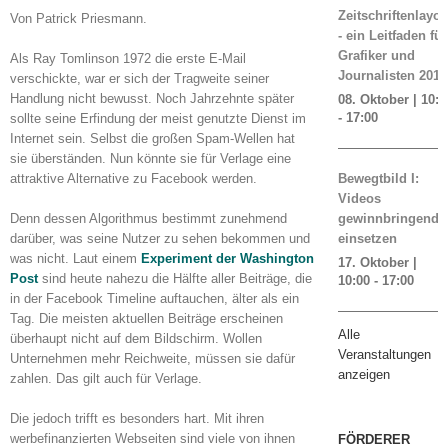
Zeitschriftenlayou
Von Patrick Priesmann.
- ein Leitfaden für
Grafiker und
Als Ray Tomlinson 1972 die erste E-Mail
Journalisten 2019
verschickte, war er sich der Tragweite seiner
Handlung nicht bewusst. Noch Jahrzehnte später
08. Oktober | 10:0
-
17:00
sollte seine Erfindung der meist genutzte Dienst im
Internet sein. Selbst die großen Spam-Wellen hat
sie überständen. Nun könnte sie für Verlage eine
attraktive Alternative zu Facebook werden.
Bewegtbild I:
Videos
Denn dessen Algorithmus bestimmt zunehmend
gewinnbringend
darüber, was seine Nutzer zu sehen bekommen und
einsetzen
was nicht. Laut einem
Experiment der Washington
17. Oktober |
Post
sind heute nahezu die Hälfte aller Beiträge, die
10:00
-
17:00
in der Facebook Timeline auftauchen, älter als ein
Tag. Die meisten aktuellen Beiträge erscheinen
Alle
überhaupt nicht auf dem Bildschirm. Wollen
Veranstaltungen
Unternehmen mehr Reichweite, müssen sie dafür
anzeigen
zahlen. Das gilt auch für Verlage.
Die jedoch trifft es besonders hart. Mit ihren
werbefinanzierten Webseiten sind viele von ihnen
FÖRDERER