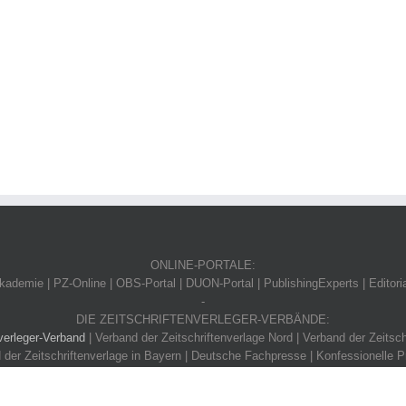
ONLINE-PORTALE:
ademie | PZ-Online | OBS-Portal | DUON-Portal | PublishingExperts | Editori
-
DIE ZEITSCHRIFTENVERLEGER-VERBÄNDE:
verleger-Verband
| Verband der Zeitschriftenverlage Nord | Verband der Zeitsch
 der Zeitschriftenverlage in Bayern | Deutsche Fachpresse | Konfessionelle P