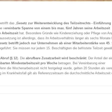
trifft das „
Gesetz zur Weiterentwicklung des Teilzeitrechts - Einführung 
ne v
ereinbarte Spanne von einem bis max. fünf Jahren seine Arbeitszeit
 Arbeitszeit
hat. Besondere Gründe wie Kindererziehung oder Pflege von An
ussetzung ist allerdings, dass ihr Arbeitsverhältnis länger als sechs Monate
setz betrifft jedoch nur Unternehmen ab einer Mitarbeiterstärke von 45
.
geführt: Sie müssen nur jedem 15. Beschäftigten die befristete Teilzeit gewä
 Abruf (§ 12
). Die
abrufbare Zusatzarbeit wird beschränkt
: Der Anteil der ei
nbarten Mindestarbeitszeit pro Woche
betragen. Bei Vereinbarung einer
Wenn die Wochenarbeitszeit nicht festgelegt wurde, gelten 20 Stunden als vere
im Krankheitsfall gilt als Referenzzeitraum die durchschnittliche Arbeitszeit 