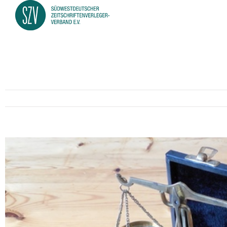
Zeige
grösseres
Bild