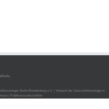
alMedia
riftenverleger Berlin-Brandenburg e.V. | Verband der Zeitschriftenverlage in
resse | Publikumszeitschriften