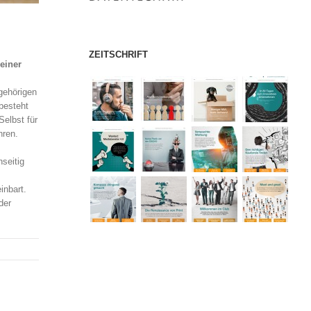
ZEITSCHRIFT
einer
gehörigen
 besteht
 Selbst für
hren.
nseitig
inbart.
der