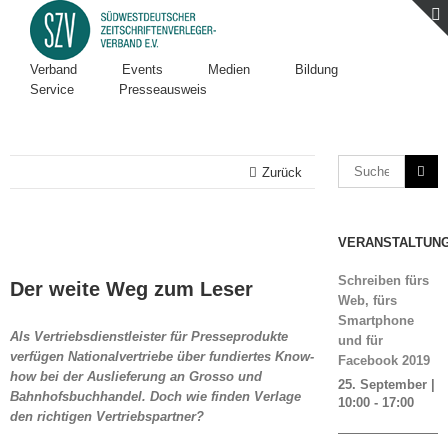
Verband
Events
Medien
Bildung
Service
Presseausweis
Zurück
VERANSTALTUN
Zeige
grösseres
Schreiben fürs
Der weite Weg zum Leser
Bild
Web, fürs
Smartphone
Als Vertriebsdienstleister für Presseprodukte
und für
verfügen Nationalvertriebe über fundiertes Know-
Facebook 2019
how bei der Auslieferung an Grosso und
25. September |
Bahnhofsbuchhandel. Doch wie finden Verlage
10:00
-
17:00
den richtigen Vertriebspartner?