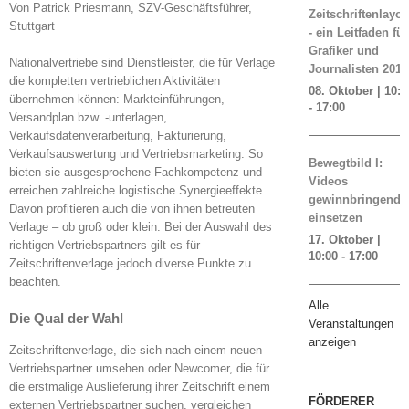
Von Patrick Priesmann, SZV-Geschäftsführer,
Zeitschriftenlayou
Stuttgart
- ein Leitfaden für
Grafiker und
Nationalvertriebe sind Dienstleister, die für Verlage
Journalisten 2019
die kompletten vertrieblichen Aktivitäten
08. Oktober | 10:0
übernehmen können: Markteinführungen,
-
17:00
Versandplan bzw. -unterlagen,
Verkaufsdatenverarbeitung, Fakturierung,
Verkaufsauswertung und Vertriebsmarketing. So
Bewegtbild I:
bieten sie ausgesprochene Fachkompetenz und
Videos
erreichen zahlreiche logistische Synergieeffekte.
gewinnbringend
Davon profitieren auch die von ihnen betreuten
einsetzen
Verlage – ob groß oder klein. Bei der Auswahl des
17. Oktober |
richtigen Vertriebspartners gilt es für
10:00
-
17:00
Zeitschriftenverlage jedoch diverse Punkte zu
beachten.
Alle
Die Qual der Wahl
Veranstaltungen
anzeigen
Zeitschriftenverlage, die sich nach einem neuen
Vertriebspartner umsehen oder Newcomer, die für
die erstmalige Auslieferung ihrer Zeitschrift einem
FÖRDERER
externen Vertriebspartner suchen, vergleichen