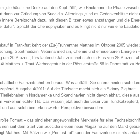
ihm „die häusliche Decke auf den Kopf fällt“, wie Brickmann die Phase zwisch
t dann zur Gründung von Succidia. Allerdings „sind es Gedankenblitze nicht al
innere Bereitschaft dazu, mit diesen Blitzen etwas anzufangen und die Energ
l dafür“. Spricht der Chemophysiker und es klingt nicht nur wie eine Laudatio
uf in Frankfurt kehrt der (Zu-)Frührentner Matthes im Oktober 2005 wieder 
orschung, Sportmedizin, Veterinärmedizin, Chemie und erneuerbaren Energien –
um 20 Prozent, fürs laufende Jahr zeichnet sich ein Plus von 25 Prozent ab
4t Matthes + Traut Werbeagentur in der Rösslerstraße 88 in Darmstadt zu Ha
chaftliche Fachzeitschriften heraus. Was auffällt: Sie unterscheiden sich dur
pferd, Ausgabe 4/2011: Auf der Titelseite macht sich ein Skinny Pig breit.
ierliebhaber in Nordamerika und Skandinavien nicht davon abhält, diese aus 
 Ferkel ein echter Hit. Das wissen jetzt auch die Leser von Hundkatzepferd
ht und aus solch bemerkenswerter Perspektive bewundern.
 große Format – das sind eher ungewöhnliche Merkmale für eine Fachzeitschrif
ahren seit dem Start von Succidia sieben neue Magazine auf den Markt gebra
t Matthes. Mit Sätzen wie „Print ist tot“ kann der Fachverleger nichts anfan