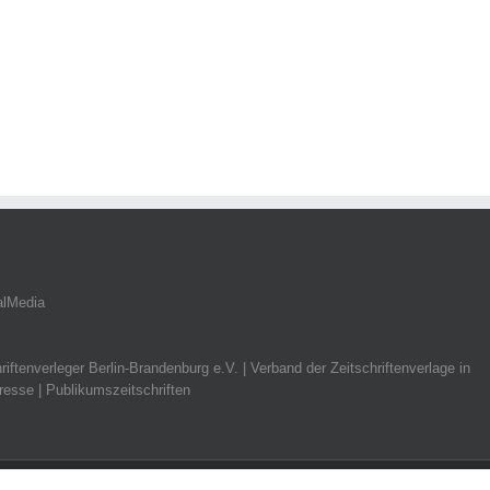
alMedia
riftenverleger Berlin-Brandenburg e.V. | Verband der Zeitschriftenverlage in
resse | Publikumszeitschriften