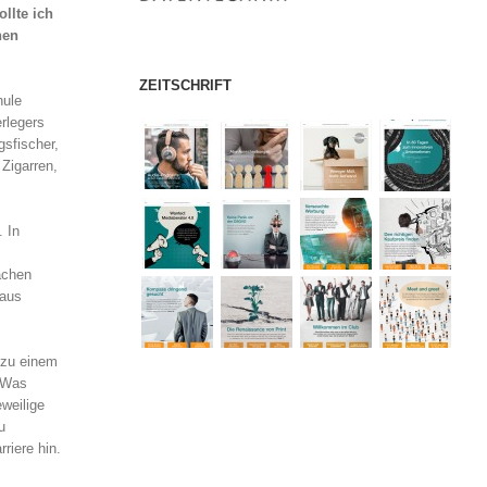
ollte ich
hen
ZEITSCHRIFT
hule
rlegers
gsfischer,
Zigarren,
. In
achen
raus
 zu einem
. Was
eweilige
u
riere hin.