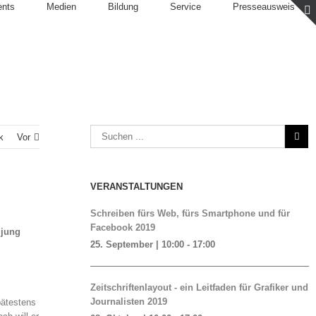
ents
Medien
Bildung
Service
Presseausweis
k
Vor
VERANSTALTUNGEN
Schreiben fürs Web, fürs Smartphone und für
Facebook 2019
 jung
25. September | 10:00
-
17:00
Zeitschriftenlayout - ein Leitfaden für Grafiker und
Journalisten 2019
pätestens