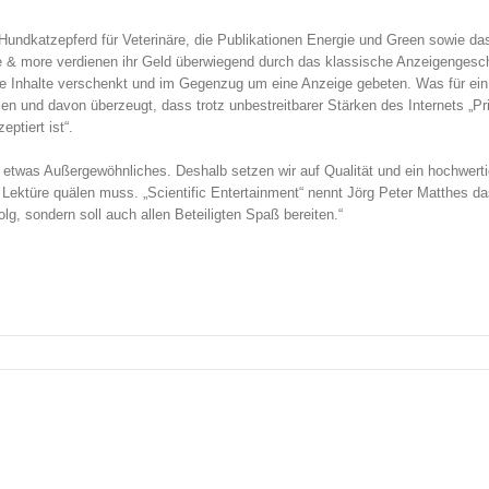
 Hundkatzepferd für Veterinäre, die Publikationen Energie und Green sowie da
e & more verdienen ihr Geld überwiegend durch das klassische Anzeigengesch
, ihre Inhalte verschenkt und im Gegenzug um eine Anzeige gebeten. Was für ein
dien und davon überzeugt, dass trotz unbestreitbarer Stärken des Internets „Pr
ptiert ist“.
er etwas Außergewöhnliches. Deshalb setzen wir auf Qualität und ein hochwert
r Lektüre quälen muss. „Scientific Entertainment“ nennt Jörg Peter Matthes da
g, sondern soll auch allen Beteiligten Spaß bereiten.“