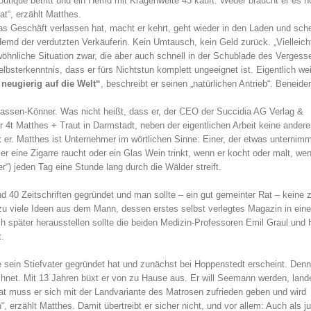
Boutique betritt und ein Hemd mit Kragenweite 43 kauft. Weder braucht er es no
at“, erzählt Matthes.
s Geschäft verlassen hat, macht er kehrt, geht wieder in den Laden und sch
md der verdutzten Verkäuferin. Kein Umtausch, kein Geld zurück. „Vielleicht
hnliche Situation zwar, die aber auch schnell in der Schublade des Vergess
bsterkenntnis, dass er fürs Nichtstun komplett ungeeignet ist. Eigentlich we
neugierig auf die Welt“
, beschreibt er seinen „natürlichen Antrieb“. Beneide
inlassen-Könner. Was nicht heißt, dass er, der CEO der Succidia AG Verlag &
4t Matthes + Traut in Darmstadt, neben der eigentlichen Arbeit keine andere
 er. Matthes ist Unternehmer im wörtlichen Sinne: Einer, der etwas unternim
r eine Zigarre raucht oder ein Glas Wein trinkt, wenn er kocht oder malt, wen
r“) jeden Tag eine Stunde lang durch die Wälder streift.
d 40 Zeitschriften gegründet und man sollte – ein gut gemeinter Rat – keine 
 viele Ideen aus dem Mann, dessen erstes selbst verlegtes Magazin in eine
ch später herausstellen sollte die beiden Medizin-Professoren Emil Graul und 
.
die sein Stiefvater gegründet hat und zunächst bei Hoppenstedt erscheint. Denn
chnet. Mit 13 Jahren büxt er von zu Hause aus. Er will Seemann werden, lande
at muss er sich mit der Landvariante des Matrosen zufrieden geben und wird
 erzählt Matthes. Damit übertreibt er sicher nicht, und vor allem: Auch als j