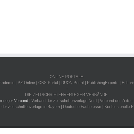
ONLINE-PORTALE:
ademie | PZ-Online | OBS-Portal | DUON-Portal | PublishingExperts | Editori
-
DIE ZEITSCHRIFTENVERLEGER-VERBÄNDE:
verleger-Verband
| Verband der Zeitschriftenverlage Nord | Verband der Zeitsch
 der Zeitschriftenverlage in Bayern | Deutsche Fachpresse | Konfessionelle P