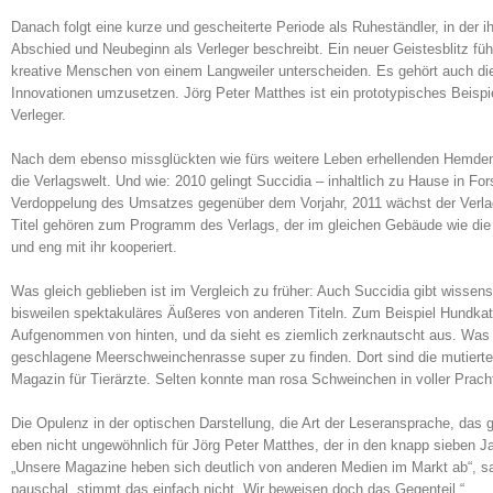
Danach folgt eine kurze und gescheiterte Periode als Ruheständler, in der 
Abschied und Neubeginn als Verleger beschreibt. Ein neuer Geistesblitz führ
kreative Menschen von einem Langweiler unterscheiden. Es gehört auch die 
Innovationen umzusetzen. Jörg Peter Matthes ist ein prototypisches Beispie
Verleger.
Nach dem ebenso missglückten wie fürs weitere Leben erhellenden Hemdenka
die Verlagswelt. Und wie: 2010 gelingt Succidia – inhaltlich zu Hause in F
Verdoppelung des Umsatzes gegenüber dem Vorjahr, 2011 wächst der Verlag 
Titel gehören zum Programm des Verlags, der im gleichen Gebäude wie die 
und eng mit ihr kooperiert.
Was gleich geblieben ist im Vergleich zu früher: Auch Succidia gibt wissens
bisweilen spektakuläres Äußeres von anderen Titeln. Zum Beispiel Hundkatze
Aufgenommen von hinten, und da sieht es ziemlich zerknautscht aus. Was T
geschlagene Meerschweinchenrasse super zu finden. Dort sind die mutierten
Magazin für Tierärzte. Selten konnte man rosa Schweinchen in voller Prac
Die Opulenz in der optischen Darstellung, die Art der Leseransprache, das
eben nicht ungewöhnlich für Jörg Peter Matthes, der in den knapp sieben J
„Unsere Magazine heben sich deutlich von anderen Medien im Markt ab“, sag
pauschal „stimmt das einfach nicht. Wir beweisen doch das Gegenteil.“