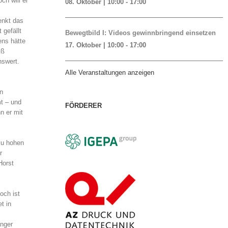
ch will er
08. Oktober | 10:00
-
17:00
enkt das
 gefällt
Bewegtbild I: Videos gewinnbringend einsetzen
ens hätte
17. Oktober | 10:00
-
17:00
iß
nswert.
Alle Veranstaltungen anzeigen
n
mt – und
FÖRDERER
n er mit
zu hohen
r
Horst
och ist
t in
unger