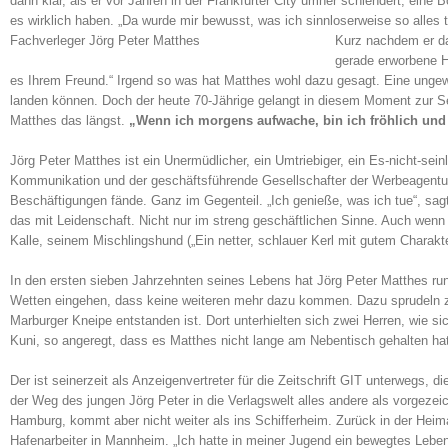
dann klar, als er vor Jahren in der Frankfurter City umher schlendert, eine 
es wirklich haben. „Da wurde mir bewusst, was ich sinnloserweise so alles t
Fachverleger Jörg Peter Matthes
Kurz nachdem er da
gerade erworbene He
es Ihrem Freund.“ Irgend so was hat Matthes wohl dazu gesagt. Eine ungewö
landen können. Doch der heute 70-Jährige gelangt in diesem Moment zur Sel
Matthes das längst.
„Wenn ich morgens aufwache, bin ich fröhlich und 
Jörg Peter Matthes ist ein Unermüdlicher, ein Umtriebiger, ein Es-nicht-se
Kommunikation und der geschäftsführende Gesellschafter der Werbeagentur 
Beschäftigungen fände. Ganz im Gegenteil. „Ich genieße, was ich tue“, sagt
das mit Leidenschaft. Nicht nur im streng geschäftlichen Sinne. Auch wenn e
Kalle, seinem Mischlingshund („Ein netter, schlauer Kerl mit gutem Charakte
In den ersten sieben Jahrzehnten seines Lebens hat Jörg Peter Matthes run
Wetten eingehen, dass keine weiteren mehr dazu kommen. Dazu sprudeln zu
Marburger Kneipe entstanden ist. Dort unterhielten sich zwei Herren, wie si
Kuni, so angeregt, dass es Matthes nicht lange am Nebentisch gehalten hat
Der ist seinerzeit als Anzeigenvertreter für die Zeitschrift GIT unterwegs, 
der Weg des jungen Jörg Peter in die Verlagswelt alles andere als vorgezei
Hamburg, kommt aber nicht weiter als ins Schifferheim. Zurück in der Heim
Hafenarbeiter in Mannheim. „Ich hatte in meiner Jugend ein bewegtes Leben“,