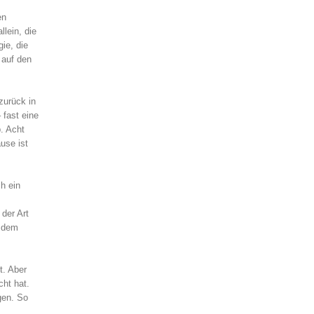
en
lein, die
ie, die
 auf den
zurück in
 fast eine
. Acht
use ist
ch ein
der Art
, dem
t. Aber
cht hat.
gen. So