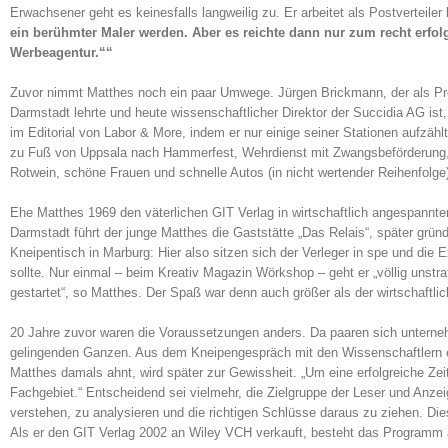
Erwachsener geht es keinesfalls langweilig zu. Er arbeitet als Postverteil
ein berühmter Maler werden. Aber es reichte dann nur zum recht erfol
Werbeagentur.““
Zuvor nimmt Matthes noch ein paar Umwege. Jürgen Brickmann, der als Pr
Darmstadt lehrte und heute wissenschaftlicher Direktor der Succidia AG ist
im Editorial von Labor & More, indem er nur einige seiner Stationen aufzäh
zu Fuß von Uppsala nach Hammerfest, Wehrdienst mit Zwangsbeförderung, 
Rotwein, schöne Frauen und schnelle Autos (in nicht wertender Reihenfolge)
Ehe Matthes 1969 den väterlichen GIT Verlag in wirtschaftlich angespannte
Darmstadt führt der junge Matthes die Gaststätte „Das Relais“, später grün
Kneipentisch in Marburg: Hier also sitzen sich der Verleger in spe und die
sollte. Nur einmal – beim Kreativ Magazin Wörkshop – geht er „völlig unstr
gestartet“, so Matthes. Der Spaß war denn auch größer als der wirtschaftli
20 Jahre zuvor waren die Voraussetzungen anders. Da paaren sich unterneh
gelingenden Ganzen. Aus dem Kneipengespräch mit den Wissenschaftlern ent
Matthes damals ahnt, wird später zur Gewissheit. „Um eine erfolgreiche Zeit
Fachgebiet.“ Entscheidend sei vielmehr, die Zielgruppe der Leser und An
verstehen, zu analysieren und die richtigen Schlüsse daraus zu ziehen. Die
Als er den GIT Verlag 2002 an Wiley VCH verkauft, besteht das Programm au