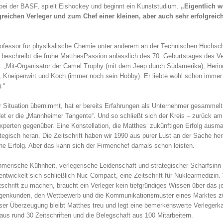
er bei der BASF, spielt Eishockey und beginnt ein Kunststudium.
„Eigentlich w
greichen Verleger und zum Chef einer kleinen, aber auch sehr erfolgreic
ofessor für physikalische Chemie unter anderem an der Technischen Hochsc
, beschreibt die frühe MatthesPassion anlässlich des 70. Geburtstages des Ve
lt: „Mit-Organisator der Camel Trophy (mit dem Jeep durch Südamerika), Herin
Kneipenwirt und Koch (immer noch sein Hobby). Er liebte wohl schon immer 
.“
r Situation übernimmt, hat er bereits Erfahrungen als Unternehmer gesammelt
det er die „Mannheimer Tangente“. Und so schließt sich der Kreis – zurück am
 Experten gegenüber. Eine Konstellation, die Matthes‘ zukünftigen Erfolg ausm
ategisch heran. Die Zeitschrift haben wir 1990 aus purer Lust an der Sache he
che Erfolg. Aber das kann sich der Firmenchef damals schon leisten.
merische Kühnheit, verlegerische Leidenschaft und strategischer Scharfsinn
wickelt sich schließlich Nuc Compact, eine Zeitschrift für Nuklearmedizin
schrift zu machen, braucht ein Verleger kein tiefgründiges Wissen über das j
zeigenkunden, den Wettbewerb und die Kommunikationsmuster eines Marktes z
ser Überzeugung bleibt Matthes treu und legt eine bemerkenswerte Verlegerkar
s rund 30 Zeitschriften und die Belegschaft aus 100 Mitarbeitern.