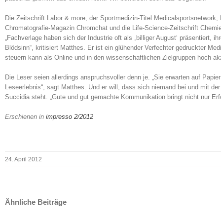
Die Zeitschrift Labor & more, der Sportmedizin-Titel Medicalsportsnetwork,
Chromatografie-Magazin Chromchat und die Life-Science-Zeitschrift Chemi
„Fachverlage haben sich der Industrie oft als ,billiger August‘ präsentiert
Blödsinn“, kritisiert Matthes. Er ist ein glühender Verfechter gedruckter Me
steuern kann als Online und in den wissenschaftlichen Zielgruppen hoch akze
Die Leser seien allerdings anspruchsvoller denn je. „Sie erwarten auf Papi
Leseerlebnis“, sagt Matthes. Und er will, dass sich niemand bei und mit de
Succidia steht. „Gute und gut gemachte Kommunikation bringt nicht nur Erfol
Erschienen in
impresso 2/2012
24. April 2012
Ähnliche Beiträge