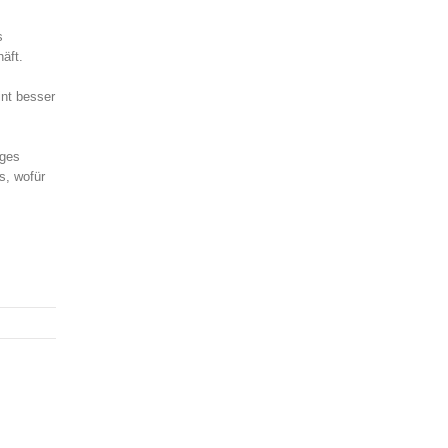
s
äft.
int besser
iges
s, wofür