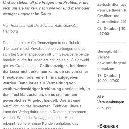
Und so stehen all die Fragen und Probleme, die
Zeitschriftenlayou
sich um sie ranken, nach wie vor und mehr oder
- ein Leitfaden für
weniger ungelöst im Raum.
Grafiker und
Journalisten 2019
Von Rechtsanwalt Dr. Michael Rath-Glawatz,
08. Oktober | 10:0
Hamburg
-
17:00
Dass sich hinter Chiffreanzeigen in der Rubrik
„Heiraten“ meist Privatpersonen verbergen und es
Bewegtbild I:
sich bei Stellenangeboten oft um Gewerbetreibende
Videos
handelt, dürfte für jeden ersichtlich sein. Gleichwohl
gewinnbringend
gibt es Graubereiche:
Chiffreanzeigen, bei denen
einsetzen
der Leser nicht erkennen kann, ob sie von einer
17. Oktober |
Privatperson oder einer Firma aufgegeben
10:00
-
17:00
wurden. Dann ist es zur Vermeidung von
wettbewerbswidriger Irreführung unerlässlich, in
dem Text klarzustellen, ob es sich um ein
Alle
gewerbliches Angebot handelt.
Dies ist eine
Veranstaltungen
Verpflichtung des Inserenten. Fehlt der Hinweis,
anzeigen
kann der Verlag dafür nicht in Regress genommen
werden. Wenn der Verlag jedoch das Problem
erkennt, sollte er seine Kunden anhalten, das
FÖRDERER