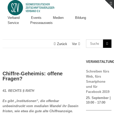
Verband
Events
Medien
Bildung
Service
Presseausweis
Zurück
Vor
VERANSTALTUN
Zeige
grösseres
Schreiben fürs
Chiffre-Geheimis: offene
Bild
Web, fürs
Fragen?
Smartphone
und für
41. RECHTS § RATH
Facebook 2019
25. September |
Es gibt „Institutionen“, die offenbar
10:00
-
17:00
unbeeindruckt vom medialen Wandel ihr Dasein
fristen, wie etwa die gute alte Chiffreanzeige.