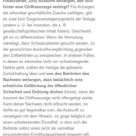
Finanzämter, Zoll) Auskunft verlangen, wer sich
hinter eine Chiffreanzeige verbirgt?
Für Anzeigen,
die erkennbar geschäftliche Zwecke verfolgen, gibt
es zwar kein Zeugnisverweigerungsrecht der Verlage
(anders u. U. bei Inseraten, die z. B.
gesellschaftspolitischen Inhalt haben). Gleichwohl
gilt es zu differenzieren: Wenn die Vermutung
naheliegt, dass Schwarzarbeiter gesucht werden, ist
der gesetzlichen Auskunftsverpflichtung gegenüber
den Zollbehörden zu entsprechen. In anderen Fällen,
in denen es erkennbar nicht um schwerwiegende
Delikte geht, sollten die Verlage die gebotene
Zurückhaltung üben und
von den Behörden den
Nachweis verlangen, dass tatsächlich eine
erhebliche Gefährdung der öffentlichen
Sicherheit und Ordnung drohen
könnte, wenn der
Inserent der Chiffreanzeige nicht offengelegt würde.
Kann dieser Nachweis nicht erbracht werden, so
dürfte es gut begründbar sein, die Auskunft zu
verweigern mit dem Hinweis, es ginge lediglich um
einen unbedeutenden Einzelfall, in dem sich die
Behörde selbst einen nicht als vertretbar
einzustufenden Ermittlungsaufwand ersparen will,