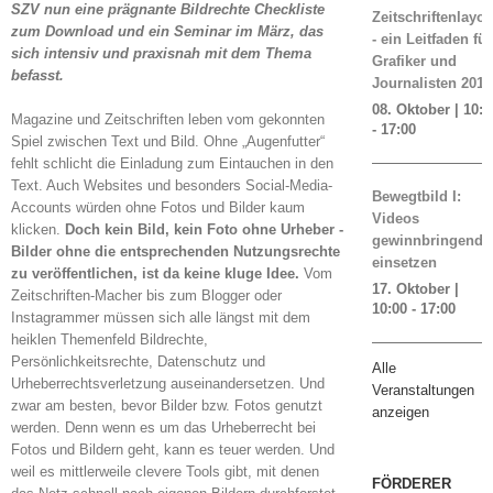
SZV nun eine prägnante Bildrechte Checkliste
Zeitschriftenlayou
zum Download und ein Seminar im März, das
- ein Leitfaden für
sich intensiv und praxisnah mit dem Thema
Grafiker und
befasst.
Journalisten 2019
08. Oktober | 10:0
Magazine und Zeitschriften leben vom gekonnten
-
17:00
Spiel zwischen Text und Bild. Ohne „Augenfutter“
fehlt schlicht die Einladung zum Eintauchen in den
Text. Auch Websites und besonders Social-Media-
Bewegtbild I:
Accounts würden ohne Fotos und Bilder kaum
Videos
klicken.
Doch kein Bild, kein Foto ohne Urheber -
gewinnbringend
Bilder ohne die entsprechenden Nutzungsrechte
einsetzen
zu veröffentlichen, ist da keine kluge Idee.
Vom
17. Oktober |
Zeitschriften-Macher bis zum Blogger oder
10:00
-
17:00
Instagrammer müssen sich alle längst mit dem
heiklen Themenfeld Bildrechte,
Persönlichkeitsrechte, Datenschutz und
Alle
Urheberrechtsverletzung auseinandersetzen. Und
Veranstaltungen
zwar am besten, bevor Bilder bzw. Fotos genutzt
anzeigen
werden. Denn wenn es um das Urheberrecht bei
Fotos und Bildern geht, kann es teuer werden. Und
weil es mittlerweile clevere Tools gibt, mit denen
FÖRDERER